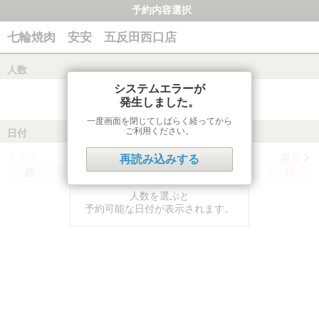
予約内容選択
七輪焼肉 安安 五反田西口店
人数
システムエラーが
発生しました。
一度画面を閉じてしばらく経ってから
ご利用ください。
日付
前月
翌月
再読み込みする
月
火
水
木
金
土
日
人数を選ぶと
予約可能な日付が表示されます。