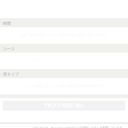
時間
人数、日付を選ぶとネット予約可能な時間が表示されます
コース
人数、日付、時間を選ぶとネット予約可能なコースが表示されます
席タイプ
コースを選ぶとネット予約可能な席が表示されます
予約入力画面に進む
このページは、ホットペッパーグルメの予約システムを利用しています。