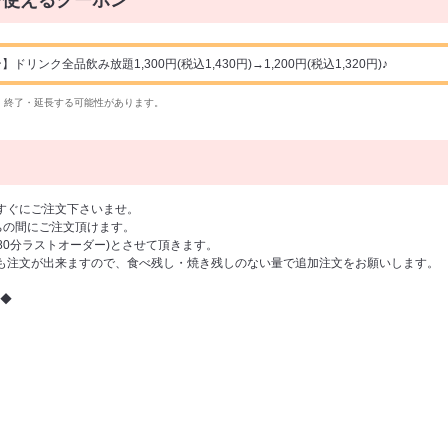
で使えるクーポン
ンク全品飲み放題1,300円(税込1,430円)→1,200円(税込1,320円)♪
・終了・延長する可能性があります。
すぐにご注文下さいませ。
の間にご注文頂けます。
(80分ラストオーダー)とさせて頂きます。
も注文が出来ますので、食べ残し・焼き残しのない量で追加注文をお願いします。
◆