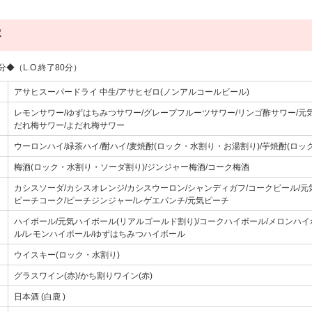
容
◆（L.O.終了80分）
アサヒスーパードライ 中生/アサヒゼロ(ノンアルコールビール)
レモンサワー/ゆずはちみつサワー/グレープフルーツサワー/リンゴ酢サワー/元気
だれ梅サワー/よだれ梅サワー
ウーロンハイ/緑茶ハイ/酎ハイ/麦焼酎(ロック・水割り・お湯割り)/芋焼酎(ロッ
梅酒(ロック・水割り・ソーダ割り)/ジンジャー梅酒/コーク梅酒
カシスソーダ/カシスオレンジ/カシスウーロン/シャンディガフ/コークビール/元
ピーチコーク/ピーチジンジャー/レゲエパンチ/元気ピーチ
ハイボール/元気ハイボール(リアルゴールド割り)/コークハイボール/メロンハ
ル/レモンハイボール/ゆずはちみつハイボール
ウイスキー(ロック・水割り)
グラスワイン(赤)/かち割りワイン(赤)
日本酒 (白鹿 )