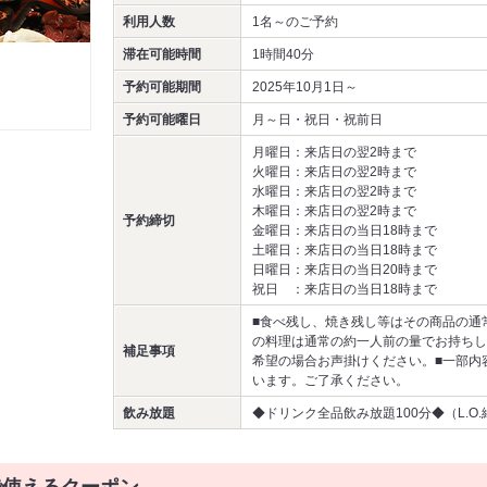
利用人数
1名～
のご予約
滞在可能時間
1時間40分
予約可能期間
2025年10月1日～
予約可能曜日
月～日・祝日・祝前日
月曜日：来店日の翌2時まで
火曜日：来店日の翌2時まで
水曜日：来店日の翌2時まで
木曜日：来店日の翌2時まで
予約締切
金曜日：来店日の当日18時まで
土曜日：来店日の当日18時まで
日曜日：来店日の当日20時まで
祝日 ：来店日の当日18時まで
■食べ残し、焼き残し等はその商品の通
の料理は通常の約一人前の量でお持ちし
補足事項
希望の場合お声掛けください。■一部内
います。ご了承ください。
飲み放題
◆ドリンク全品飲み放題100分◆（L.O.