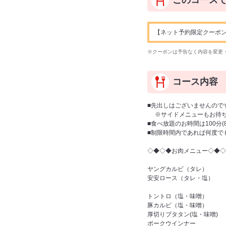
このコース
【ネット予約限定クーポン】ドリ
※クーポンは予告なく内容を変更
コース内容
■先出しはございませんので
※サイドメニューもお待ち
■食べ放題のお時間は100分
■制限時間内であれば何度で
◇◆◇◆お肉メニュー◇◆◇
ヤングカルビ（タレ）
安安ロース（タレ・塩）
トントロ（塩・味噌）
豚カルビ（塩・味噌）
厚切りブタタン(塩・味噌)
ポークウインナー