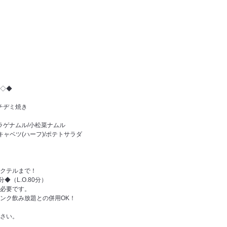
◇◆
チヂミ焼き
ラゲナムル/小松菜ナムル
キャベツ(ハーフ)/ポテトサラダ
クテルまで！
◆（L.O.80分）
必要です。
ンク飲み放題との併用OK！
さい。