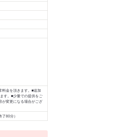
常料金を頂きます。■追加
ます。■少量での提供をご
容が変更になる場合がござ
終了80分）