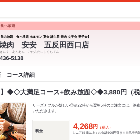
 食べ放題
 飲み放題 食べ放題 ホルモン 宴会 誕生日 焼肉 女子会 男子会】
焼肉 安安 五反田西口店
きにく あんあん ごたんだにしぐちてん
5436-5138
店 コース詳細
題】◆◇大満足コース+飲み放題◇◆3,880円（税込
リーズナブルが嬉しい◎※22時から翌朝5時のご注文には、深夜
いただきます。
4,268
円
（税込）
料金
シニア65歳以上：お会計500円引き※自己申告