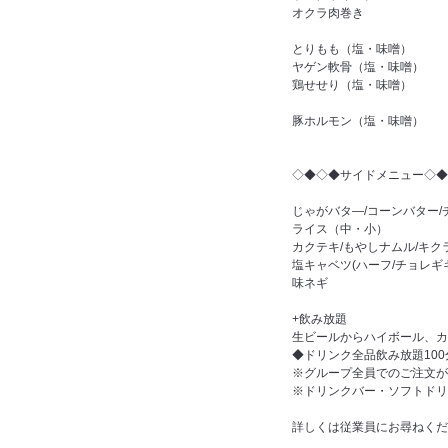
オクラ肉巻き
とりもも（塩・味噌）
ヤゲン軟骨（塩・味噌）
鶏せせり（塩・味噌）
豚ホルモン（塩・味噌）
◇◆◇◆サイドメニュー◇◆
じゃがバタ―/コーンバター/
ライス（中・小）
カクテキ/もやしナムル/キク
塩キャベツ(ハーフ/チョレギ
味ネギ
+飲み放題
生ビールからハイボール、カ
◆ドリンク全品飲み放題100分
※グループ全員でのご注文が
※ドリンクバー・ソフトドリ
詳しくは従業員にお尋ねくだ