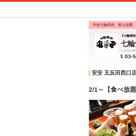
本格七輪焼肉 飲み放題
【七輪焼肉
七輪
しちりんや
03-
安安 五反田西口
2/1～【食べ放