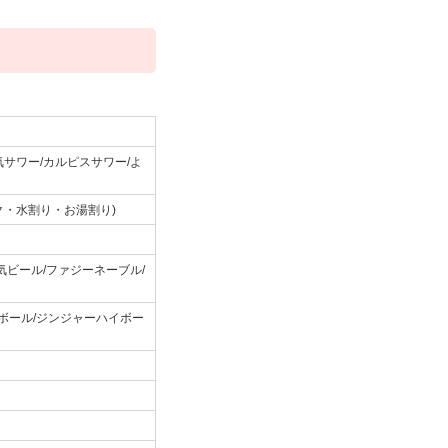
サワー/カルピスサワー/よ
ク・水割り・お湯割り)
気ビール/ファジーネーブル/
イボール/ジンジャーハイボー