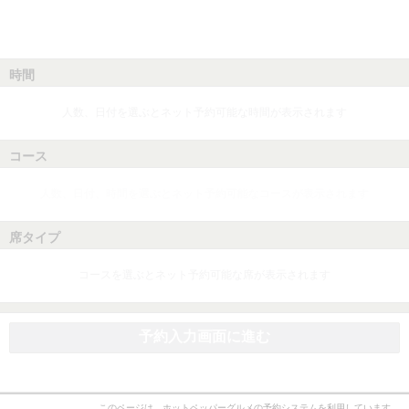
時間
人数、日付を選ぶとネット予約可能な時間が表示されます
コース
人数、日付、時間を選ぶとネット予約可能なコースが表示されます
席タイプ
コースを選ぶとネット予約可能な席が表示されます
予約入力画面に進む
このページは、ホットペッパーグルメの予約システムを利用しています。