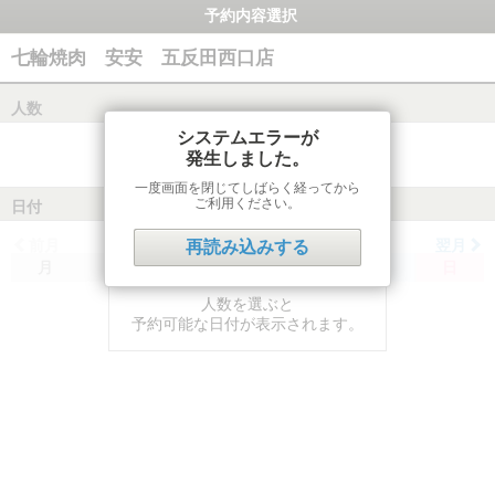
予約内容選択
七輪焼肉 安安 五反田西口店
人数
システムエラーが
発生しました。
一度画面を閉じてしばらく経ってから
ご利用ください。
日付
前月
翌月
再読み込みする
月
火
水
木
金
土
日
人数を選ぶと
予約可能な日付が表示されます。