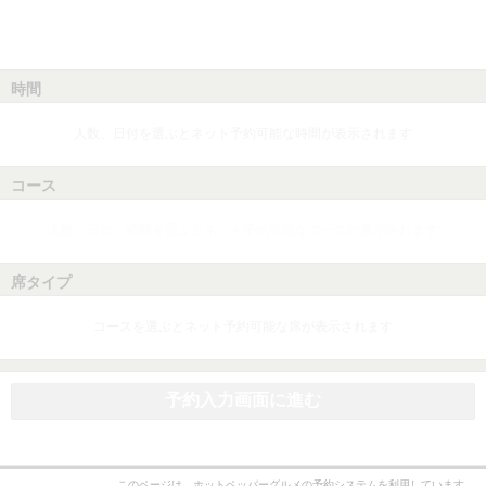
時間
人数、日付を選ぶとネット予約可能な時間が表示されます
コース
人数、日付、時間を選ぶとネット予約可能なコースが表示されます
席タイプ
コースを選ぶとネット予約可能な席が表示されます
予約入力画面に進む
このページは、ホットペッパーグルメの予約システムを利用しています。