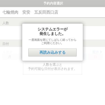
予約内容選択
七輪焼肉 安安 五反田西口店
人数
システムエラーが
発生しました。
一度画面を閉じてしばらく経ってから
ご利用ください。
日付
前月
翌月
再読み込みする
月
火
水
木
金
土
日
人数を選ぶと
予約可能な日付が表示されます。