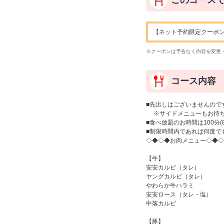
このコース
【ネット予約限定クーポン】ドリ
※クーポンは予告なく内容を変更
コース内容
■先出しはございませんので
※サイドメニューもお待ち
■食べ放題のお時間は100分
■制限時間内であれば何度で
◇◆◇◆お肉メニュー◇◆◇
【牛】
安安カルビ（タレ）
ヤングカルビ（タレ）
やわらか牛ハラミ
安安ロース（タレ・塩）
中落カルビ
【豚】