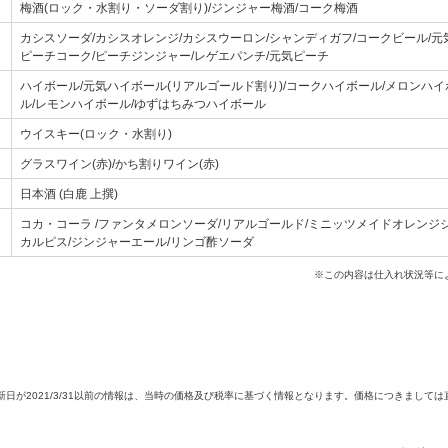
梅酒(ロック・水割り・ソーダ割り)/ジンジャー梅酒/コーク梅酒
カシスソーダ/カシスオレンジ/カシスウーロン/シャンディガフ/コークビール/元
ピーチコーク/ピーチジンジャー/レゲエパンチ/元気ピーチ
ハイボール/元気ハイボール(リアルゴールド割り)/コークハイボール/メロンハ
ル/レモンハイボール/ゆずはちみつハイボール
ウイスキー(ロック・水割り)
グラスワイン(赤)/かち割りワイン(赤)
日本酒 (白鹿 上撰)
コカ・コーラ /ファンタメロンソーダ/リアルゴールド/ミニッツメイドオレンジジュ
カルピス/ジンジャーエール/リンゴ酢ソーダ
※この内容は仕入れ状況等に
新日が2021/3/31以前の情報は、当時の価格及び税率に基づく情報となります。価格につきまして