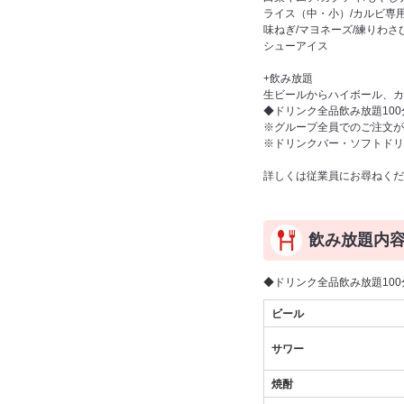
ライス（中・小）/カルビ専用
味ねぎ/マヨネーズ/練りわさ
シューアイス
+飲み放題
生ビールからハイボール、カ
◆ドリンク全品飲み放題100分
※グループ全員でのご注文が
※ドリンクバー・ソフトドリ
詳しくは従業員にお尋ねくだ
飲み放題内
◆ドリンク全品飲み放題100分
ビール
サワー
焼酎