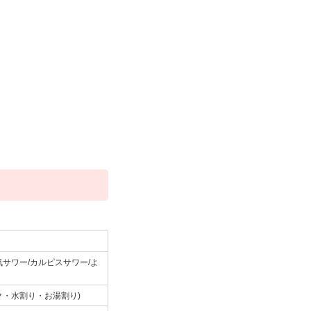
サワー/カルピスサワー/よ
ク・水割り・お湯割り)