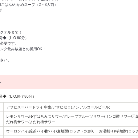
ごはん/わかめスープ（2～3人前）
び
クテルまで！
◆（L.O.80分）
必要です。
ンク飲み放題との併用OK！
さい。
容
◆（L.O.終了80分）
アサヒスーパードライ 中生/アサヒゼロ(ノンアルコールビール)
レモンサワー/ゆずはちみつサワー/グレープフルーツサワー/リンゴ酢サワー/元気
だれ梅サワー/よだれ梅サワー
ウーロンハイ/緑茶ハイ/酎ハイ/麦焼酎(ロック・水割り・お湯割り)/芋焼酎(ロッ