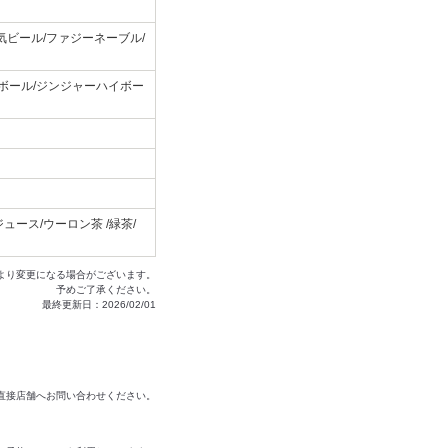
気ビール/ファジーネーブル/
イボール/ジンジャーハイボー
ース/ウーロン茶 /緑茶/
より変更になる場合がございます。
予めご了承ください。
最終更新日：2026/02/01
は直接店舗へお問い合わせください。