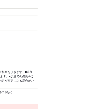
常料金を頂きます。■追加
ます。■少量での提供をご
内容が変更になる場合がご
終了80分）