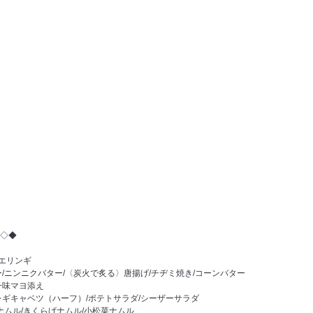
◇◆
/エリンギ
/ニンニクバター/〈炭火で炙る〉唐揚げ/チヂミ焼き/コーンバター
一味マヨ添え
レギキャベツ（ハーフ）/ポテトサラダ/シーザーサラダ
ナムル/きくらげナムル/小松菜ナムル