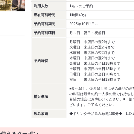
利用人数
1名～
のご予約
滞在可能時間
1時間40分
予約可能期間
2025年10月1日～
予約可能曜日
月～日・祝日・祝前日
月曜日：来店日の翌2時まで
火曜日：来店日の翌2時まで
水曜日：来店日の翌2時まで
木曜日：来店日の翌2時まで
予約締切
金曜日：来店日の当日18時まで
土曜日：来店日の当日18時まで
日曜日：来店日の当日20時まで
祝日 ：来店日の当日18時まで
■食べ残し、焼き残し等はその商品の通
の料理は通常の約一人前の量でお持ちし
補足事項
希望の場合はお声掛けください。■一部
ざいます。ご了承ください。
飲み放題
◆ドリンク全品飲み放題100分◆（L.O.