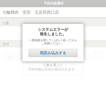
予約内容選択
七輪焼肉 安安 五反田西口店
人数
システムエラーが
発生しました。
一度画面を閉じてしばらく経ってから
ご利用ください。
日付
前月
翌月
再読み込みする
月
火
水
木
金
土
日
人数を選ぶと
予約可能な日付が表示されます。