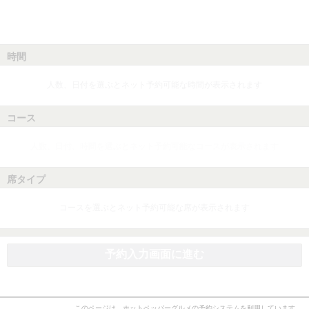
時間
人数、日付を選ぶとネット予約可能な時間が表示されます
コース
人数、日付、時間を選ぶとネット予約可能なコースが表示されます
席タイプ
コースを選ぶとネット予約可能な席が表示されます
予約入力画面に進む
このページは、ホットペッパーグルメの予約システムを利用しています。