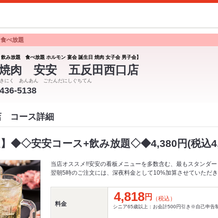
 食べ放題
 飲み放題 食べ放題 ホルモン 宴会 誕生日 焼肉 女子会 男子会】
焼肉 安安 五反田西口店
きにく あんあん ごたんだにしぐちてん
5436-5138
店 コース詳細
】◆◇安安コース+飲み放題◇◆4,380円(税込4,
当店オススメ!!安安の看板メニューを多数含む、最もスタンダー
翌朝5時のご注文には、深夜料金として10%加算させていただ
4,818
円
（税込）
料金
シニア65歳以上：お会計500円引き※自己申告