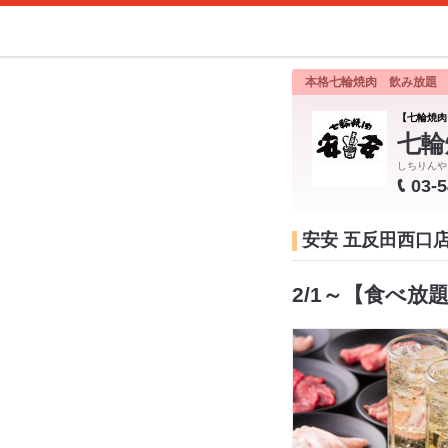
本格七輪焼肉 飲み放題
【七輪焼肉
七輪
しちりんや
03-
安安 五反田西口
2/1～【食べ放題