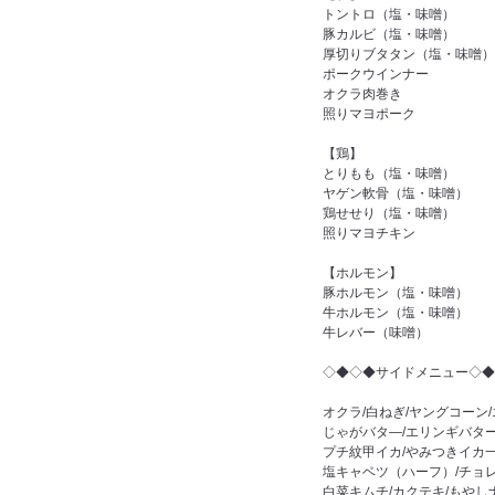
トントロ（塩・味噌）
豚カルビ（塩・味噌）
厚切りブタタン（塩・味噌）
ポークウインナー
オクラ肉巻き
照りマヨポーク
【鶏】
とりもも（塩・味噌）
ヤゲン軟骨（塩・味噌）
鶏せせり（塩・味噌）
照りマヨチキン
【ホルモン】
豚ホルモン（塩・味噌）
牛ホルモン（塩・味噌）
牛レバー（味噌）
◇◆◇◆サイドメニュー◇◆
オクラ/白ねぎ/ヤングコーン
じゃがバタ―/エリンギバター
プチ紋甲イカ/やみつきイカ
塩キャベツ（ハーフ）/チョ
白菜キムチ/カクテキ/もやし