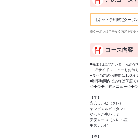
このコース
【ネット予約限定クーポン】ドリ
※クーポンは予告なく内容を変更
コース内容
■先出しはございませんので
※サイドメニューもお待ち
■食べ放題のお時間は100分
■制限時間内であれば何度で
◇◆◇◆お肉メニュー◇◆◇
【牛】
安安カルビ（タレ）
ヤングカルビ（タレ）
やわらか牛ハラミ
安安ロース（タレ・塩）
中落カルビ
【豚】