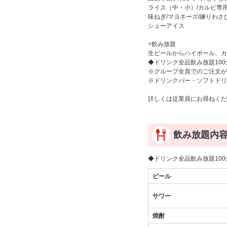
ライス（中・小）/カルビ専用
味ねぎ/マヨネーズ/練りわさ
シューアイス
+飲み放題
生ビールからハイボール、カ
◆ドリンク全品飲み放題100分
※グループ全員でのご注文が
※ドリンクバー・ソフトドリ
詳しくは従業員にお尋ねくだ
飲み放題内
◆ドリンク全品飲み放題100分
ビール
サワー
焼酎