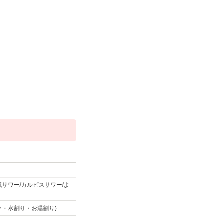
サワー/カルピスサワー/よ
ク・水割り・お湯割り)