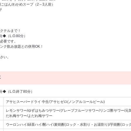
ごはん/わかめスープ（2～3人前）
び
クテルまで！
◆（L.O.80分）
必要です。
ンク飲み放題との併用OK！
さい。
容
◆（L.O.終了80分）
アサヒスーパードライ 中生/アサヒゼロ(ノンアルコールビール)
レモンサワー/ゆずはちみつサワー/グレープフルーツサワー/リンゴ酢サワー/元気
だれ梅サワー/よだれ梅サワー
ウーロンハイ/緑茶ハイ/酎ハイ/麦焼酎(ロック・水割り・お湯割り)/芋焼酎(ロッ