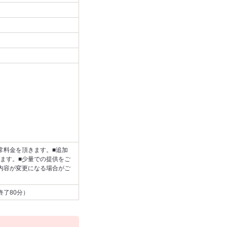
常料金を頂きます。■追加
ます。■少量での提供をご
内容が変更になる場合がご
終了80分）