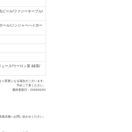
気ビール/ファジーネーブル/
イボール/ジンジャーハイボー
ース/ウーロン茶 /緑茶/
より変更になる場合がございます。
予めご了承ください。
最終更新日：2026/02/01
は直接店舗へお問い合わせください。