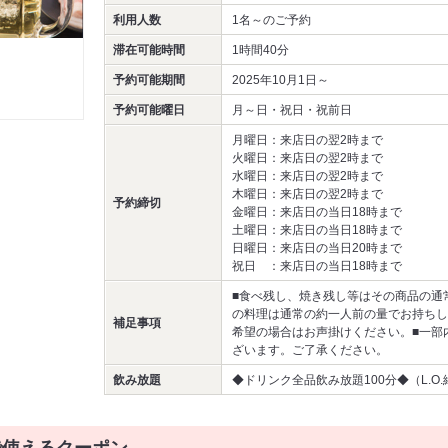
利用人数
1名～
のご予約
滞在可能時間
1時間40分
予約可能期間
2025年10月1日～
予約可能曜日
月～日・祝日・祝前日
月曜日：来店日の翌2時まで
火曜日：来店日の翌2時まで
水曜日：来店日の翌2時まで
木曜日：来店日の翌2時まで
予約締切
金曜日：来店日の当日18時まで
土曜日：来店日の当日18時まで
日曜日：来店日の当日20時まで
祝日 ：来店日の当日18時まで
■食べ残し、焼き残し等はその商品の通
の料理は通常の約一人前の量でお持ちし
補足事項
希望の場合はお声掛けください。■一部
ざいます。ご了承ください。
飲み放題
◆ドリンク全品飲み放題100分◆（L.O.