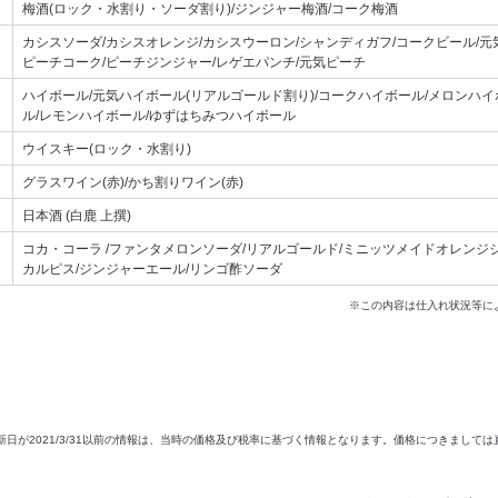
梅酒(ロック・水割り・ソーダ割り)/ジンジャー梅酒/コーク梅酒
カシスソーダ/カシスオレンジ/カシスウーロン/シャンディガフ/コークビール/元
ピーチコーク/ピーチジンジャー/レゲエパンチ/元気ピーチ
ハイボール/元気ハイボール(リアルゴールド割り)/コークハイボール/メロンハ
ル/レモンハイボール/ゆずはちみつハイボール
ウイスキー(ロック・水割り)
グラスワイン(赤)/かち割りワイン(赤)
日本酒 (白鹿 上撰)
コカ・コーラ /ファンタメロンソーダ/リアルゴールド/ミニッツメイドオレンジジュ
カルピス/ジンジャーエール/リンゴ酢ソーダ
※この内容は仕入れ状況等に
新日が2021/3/31以前の情報は、当時の価格及び税率に基づく情報となります。価格につきまして