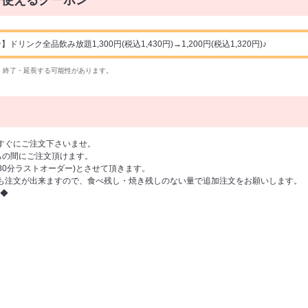
で使えるクーポン
ンク全品飲み放題1,300円(税込1,430円)→1,200円(税込1,320円)♪
・終了・延長する可能性があります。
すぐにご注文下さいませ。
の間にご注文頂けます。
(80分ラストオーダー)とさせて頂きます。
も注文が出来ますので、食べ残し・焼き残しのない量で追加注文をお願いします。
◆