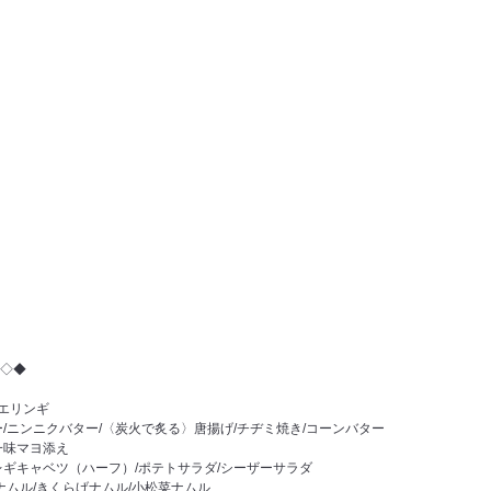
◇◆
/エリンギ
/ニンニクバター/〈炭火で炙る〉唐揚げ/チヂミ焼き/コーンバター
一味マヨ添え
レギキャベツ（ハーフ）/ポテトサラダ/シーザーサラダ
ナムル/きくらげナムル/小松菜ナムル