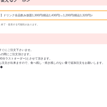
で使えるクーポン
ンク全品飲み放題1,300円(税込1,430円)→1,200円(税込1,320円)♪
・終了・延長する可能性があります。
すぐにご注文下さいませ。
の間にご注文頂けます。
(80分ラストオーダー)とさせて頂きます。
も注文が出来ますので、食べ残し・焼き残しのない量で追加注文をお願いします。
◆