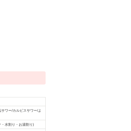
サワー/カルピスサワー/よ
ク・水割り・お湯割り)