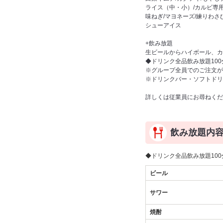
ライス（中・小）/カルビ専用
味ねぎ/マヨネーズ/練りわさ
シューアイス
+飲み放題
生ビールからハイボール、カ
◆ドリンク全品飲み放題100分
※グループ全員でのご注文が
※ドリンクバー・ソフトドリ
詳しくは従業員にお尋ねくだ
飲み放題内
◆ドリンク全品飲み放題100分
ビール
サワー
焼酎