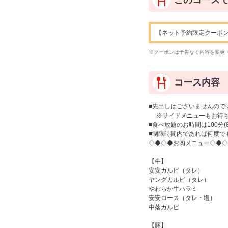
このコース
【ネット予約限定クーポン】ドリ
※クーポンは予告なく内容を変更
コース内容
■先出しはございませんので
※サイドメニューもお待ち
■食べ放題のお時間は100分
■制限時間内であれば何度で
◇◆◇◆お肉メニュー◇◆◇
【牛】
安安カルビ（タレ）
ヤングカルビ（タレ）
やわらか牛ハラミ
安安ロース（タレ・塩）
中落カルビ
【豚】