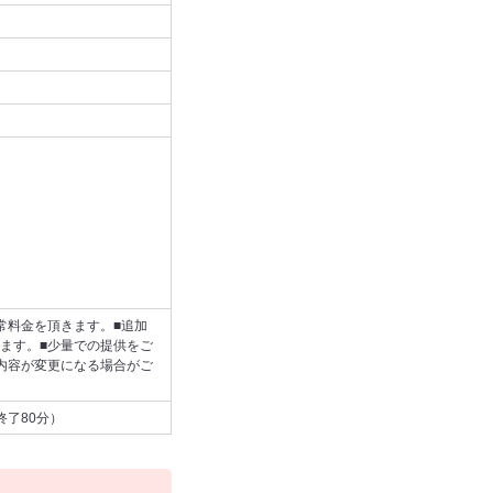
常料金を頂きます。■追加
ます。■少量での提供をご
内容が変更になる場合がご
終了80分）