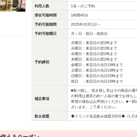
利用人数
1名～
のご予約
滞在可能時間
1時間40分
予約可能期間
2025年10月1日～
予約可能曜日
月～日・祝日・祝前日
月曜日：来店日の翌2時まで
火曜日：来店日の翌2時まで
水曜日：来店日の翌2時まで
木曜日：来店日の翌2時まで
予約締切
金曜日：来店日の当日18時まで
土曜日：来店日の当日18時まで
日曜日：来店日の当日20時まで
祝日 ：来店日の当日18時まで
■食べ残し、焼き残し等はその商品の通
の料理は通常の約一人前の量でお持ちし
補足事項
希望の場合はお声掛けください。■一部
ざいます。ご了承ください。
飲み放題
◆ドリンク全品飲み放題100分◆（L.O.