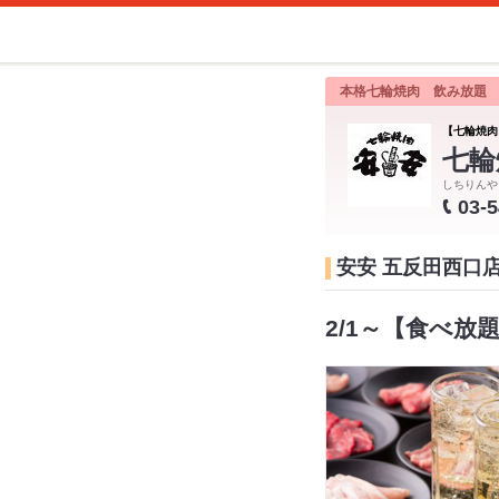
本格七輪焼肉 飲み放題
【七輪焼肉
七輪
しちりんや
03-
安安 五反田西口
2/1～【食べ放題