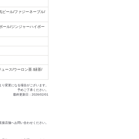
気ビール/ファジーネーブル/
イボール/ジンジャーハイボー
ース/ウーロン茶 /緑茶/
より変更になる場合がございます。
予めご了承ください。
最終更新日：2026/02/01
は直接店舗へお問い合わせください。