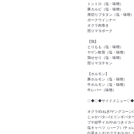
トントロ（塩・味噌）
豚カルビ（塩・味噌）
厚切りブタタン（塩・味噌）
ポークウインナー
オクラ肉巻き
照りマヨポーク
【鶏】
とりもも（塩・味噌）
ヤゲン軟骨（塩・味噌）
鶏せせり（塩・味噌）
照りマヨチキン
【ホルモン】
豚ホルモン（塩・味噌）
牛ホルモン（塩・味噌）
牛レバー（味噌）
◇◆◇◆サイドメニュー◇◆
オクラ/白ねぎ/ヤングコーン
じゃがバタ―/エリンギバター
プチ紋甲イカ/やみつきイカ
塩キャベツ（ハーフ）/チョ
白菜キムチ/カクテキ/もやし