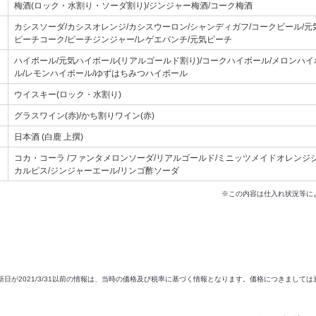
梅酒(ロック・水割り・ソーダ割り)/ジンジャー梅酒/コーク梅酒
カシスソーダ/カシスオレンジ/カシスウーロン/シャンディガフ/コークビール/元
ピーチコーク/ピーチジンジャー/レゲエパンチ/元気ピーチ
ハイボール/元気ハイボール(リアルゴールド割り)/コークハイボール/メロンハ
ル/レモンハイボール/ゆずはちみつハイボール
ウイスキー(ロック・水割り)
グラスワイン(赤)/かち割りワイン(赤)
日本酒 (白鹿 上撰)
コカ・コーラ /ファンタメロンソーダ/リアルゴールド/ミニッツメイドオレンジジュ
カルピス/ジンジャーエール/リンゴ酢ソーダ
※この内容は仕入れ状況等に
新日が2021/3/31以前の情報は、当時の価格及び税率に基づく情報となります。価格につきまして