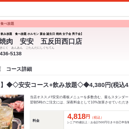
 食べ放題
 飲み放題 食べ放題 ホルモン 宴会 誕生日 焼肉 女子会 男子会】
焼肉 安安 五反田西口店
きにく あんあん ごたんだにしぐちてん
5436-5138
店 コース詳細
】◆◇安安コース+飲み放題◇◆4,380円(税込4,
当店オススメ!!安安の看板メニューを多数含む、最もスタンダー
翌朝5時のご注文には、深夜料金として10%加算させていただ
4,818
円
（税込）
料金
シニア65歳以上：お会計500円引き※自己申告