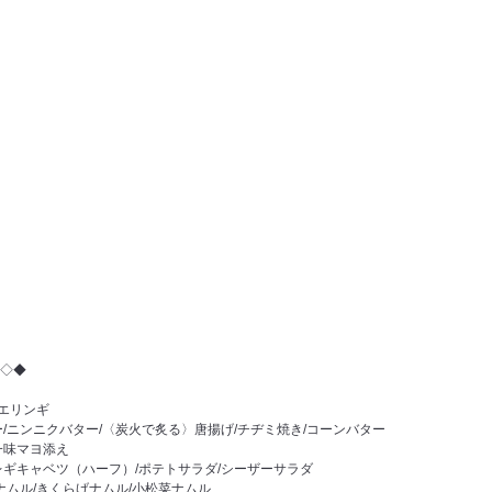
◇◆
/エリンギ
/ニンニクバター/〈炭火で炙る〉唐揚げ/チヂミ焼き/コーンバター
一味マヨ添え
レギキャベツ（ハーフ）/ポテトサラダ/シーザーサラダ
ナムル/きくらげナムル/小松菜ナムル