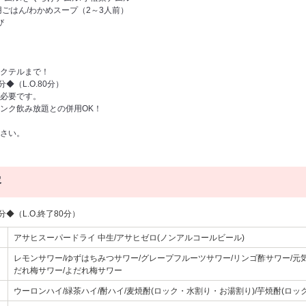
ごはん/わかめスープ（2～3人前）
び
クテルまで！
◆（L.O.80分）
必要です。
ンク飲み放題との併用OK！
さい。
容
◆（L.O.終了80分）
アサヒスーパードライ 中生/アサヒゼロ(ノンアルコールビール)
レモンサワー/ゆずはちみつサワー/グレープフルーツサワー/リンゴ酢サワー/元気
だれ梅サワー/よだれ梅サワー
ウーロンハイ/緑茶ハイ/酎ハイ/麦焼酎(ロック・水割り・お湯割り)/芋焼酎(ロッ