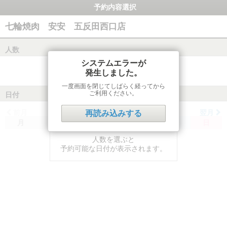
予約内容選択
七輪焼肉 安安 五反田西口店
人数
システムエラーが
発生しました。
一度画面を閉じてしばらく経ってから
ご利用ください。
日付
前月
翌月
再読み込みする
月
火
水
木
金
土
日
人数を選ぶと
予約可能な日付が表示されます。