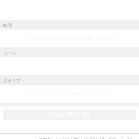
時間
人数、日付を選ぶとネット予約可能な時間が表示されます
コース
人数、日付、時間を選ぶとネット予約可能なコースが表示されます
席タイプ
コースを選ぶとネット予約可能な席が表示されます
予約入力画面に進む
このページは、ホットペッパーグルメの予約システムを利用しています。