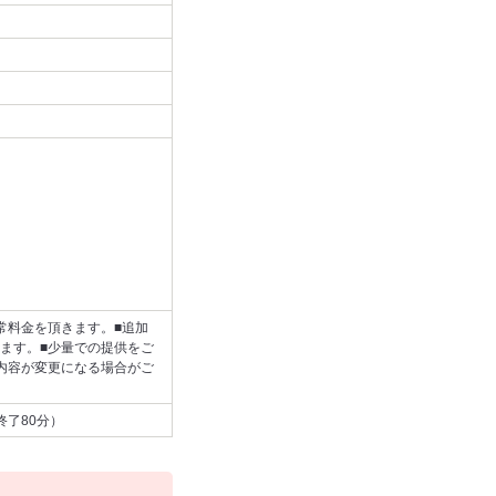
常料金を頂きます。■追加
ます。■少量での提供をご
内容が変更になる場合がご
終了80分）