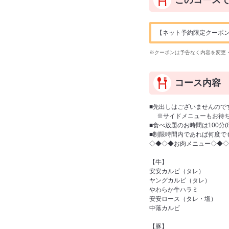
このコース
【ネット予約限定クーポン】ドリ
※クーポンは予告なく内容を変更
コース内容
■先出しはございませんので
※サイドメニューもお待ち
■食べ放題のお時間は100分
■制限時間内であれば何度で
◇◆◇◆お肉メニュー◇◆◇
【牛】
安安カルビ（タレ）
ヤングカルビ（タレ）
やわらか牛ハラミ
安安ロース（タレ・塩）
中落カルビ
【豚】