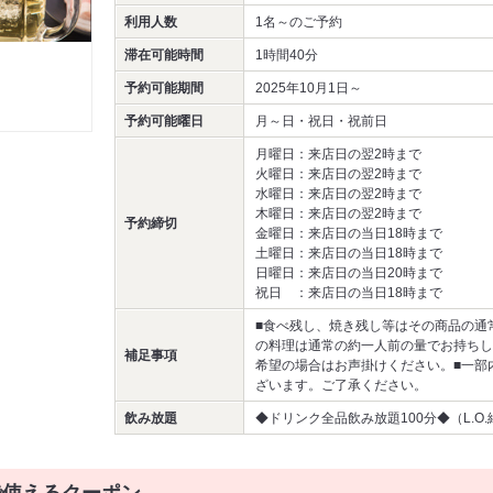
利用人数
1名～
のご予約
滞在可能時間
1時間40分
予約可能期間
2025年10月1日～
予約可能曜日
月～日・祝日・祝前日
月曜日：来店日の翌2時まで
火曜日：来店日の翌2時まで
水曜日：来店日の翌2時まで
木曜日：来店日の翌2時まで
予約締切
金曜日：来店日の当日18時まで
土曜日：来店日の当日18時まで
日曜日：来店日の当日20時まで
祝日 ：来店日の当日18時まで
■食べ残し、焼き残し等はその商品の通
の料理は通常の約一人前の量でお持ちし
補足事項
希望の場合はお声掛けください。■一部
ざいます。ご了承ください。
飲み放題
◆ドリンク全品飲み放題100分◆（L.O.