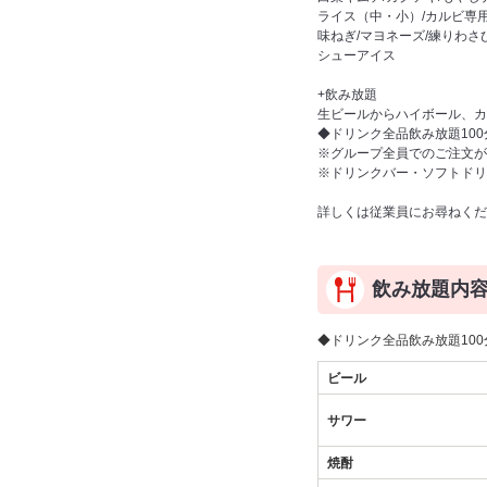
ライス（中・小）/カルビ専用
味ねぎ/マヨネーズ/練りわさ
シューアイス
+飲み放題
生ビールからハイボール、カ
◆ドリンク全品飲み放題100分
※グループ全員でのご注文が
※ドリンクバー・ソフトドリ
詳しくは従業員にお尋ねくだ
飲み放題内
◆ドリンク全品飲み放題100分
ビール
サワー
焼酎