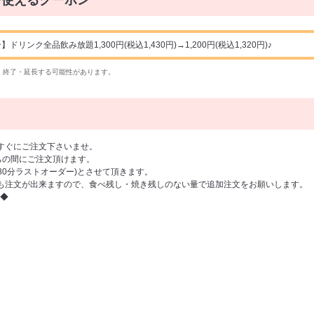
で使えるクーポン
ンク全品飲み放題1,300円(税込1,430円)→1,200円(税込1,320円)♪
・終了・延長する可能性があります。
すぐにご注文下さいませ。
の間にご注文頂けます。
(80分ラストオーダー)とさせて頂きます。
も注文が出来ますので、食べ残し・焼き残しのない量で追加注文をお願いします。
◆