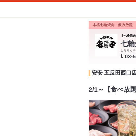
本格七輪焼肉 飲み放題
【七輪焼肉
七輪
しちりんや
03-
安安 五反田西口
2/1～【食べ放題