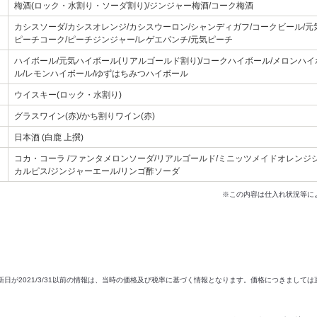
梅酒(ロック・水割り・ソーダ割り)/ジンジャー梅酒/コーク梅酒
カシスソーダ/カシスオレンジ/カシスウーロン/シャンディガフ/コークビール/元
ピーチコーク/ピーチジンジャー/レゲエパンチ/元気ピーチ
ハイボール/元気ハイボール(リアルゴールド割り)/コークハイボール/メロンハ
ル/レモンハイボール/ゆずはちみつハイボール
ウイスキー(ロック・水割り)
グラスワイン(赤)/かち割りワイン(赤)
日本酒 (白鹿 上撰)
コカ・コーラ /ファンタメロンソーダ/リアルゴールド/ミニッツメイドオレンジジュ
カルピス/ジンジャーエール/リンゴ酢ソーダ
※この内容は仕入れ状況等に
新日が2021/3/31以前の情報は、当時の価格及び税率に基づく情報となります。価格につきまして