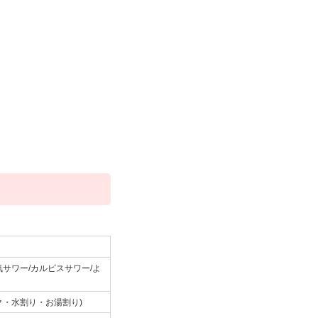
サワー/カルピスサワー/よ
ク・水割り・お湯割り)