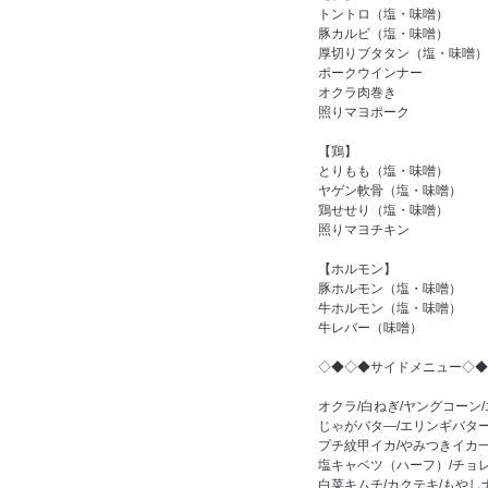
トントロ（塩・味噌）
豚カルビ（塩・味噌）
厚切りブタタン（塩・味噌）
ポークウインナー
オクラ肉巻き
照りマヨポーク
【鶏】
とりもも（塩・味噌）
ヤゲン軟骨（塩・味噌）
鶏せせり（塩・味噌）
照りマヨチキン
【ホルモン】
豚ホルモン（塩・味噌）
牛ホルモン（塩・味噌）
牛レバー（味噌）
◇◆◇◆サイドメニュー◇◆
オクラ/白ねぎ/ヤングコーン
じゃがバタ―/エリンギバター
プチ紋甲イカ/やみつきイカ
塩キャベツ（ハーフ）/チョ
白菜キムチ/カクテキ/もやし