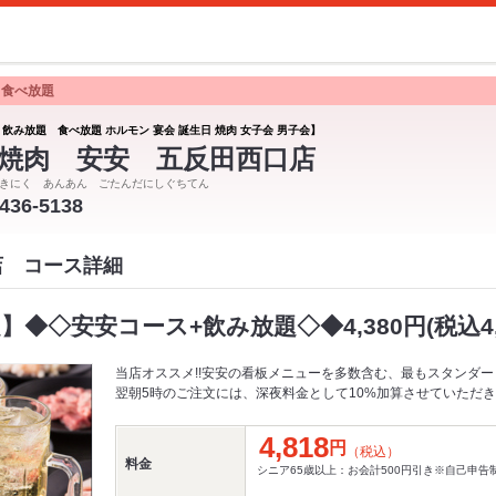
 食べ放題
 飲み放題 食べ放題 ホルモン 宴会 誕生日 焼肉 女子会 男子会】
焼肉 安安 五反田西口店
きにく あんあん ごたんだにしぐちてん
5436-5138
店 コース詳細
】◆◇安安コース+飲み放題◇◆4,380円(税込4,
当店オススメ!!安安の看板メニューを多数含む、最もスタンダー
翌朝5時のご注文には、深夜料金として10%加算させていただ
4,818
円
（税込）
料金
シニア65歳以上：お会計500円引き※自己申告