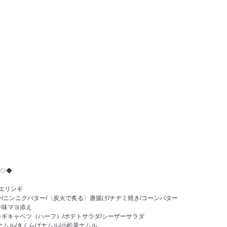
◇◆
/エリンギ
/ニンニクバター/〈炭火で炙る〉唐揚げ/チヂミ焼き/コーンバター
一味マヨ添え
レギキャベツ（ハーフ）/ポテトサラダ/シーザーサラダ
ナムル/きくらげナムル/小松菜ナムル