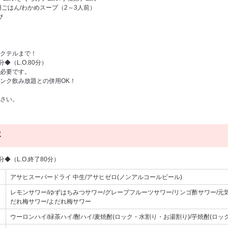
ごはん/わかめスープ（2～3人前）
び
クテルまで！
◆（L.O.80分）
必要です。
ンク飲み放題との併用OK！
さい。
容
◆（L.O.終了80分）
アサヒスーパードライ 中生/アサヒゼロ(ノンアルコールビール)
レモンサワー/ゆずはちみつサワー/グレープフルーツサワー/リンゴ酢サワー/元気
だれ梅サワー/よだれ梅サワー
ウーロンハイ/緑茶ハイ/酎ハイ/麦焼酎(ロック・水割り・お湯割り)/芋焼酎(ロッ