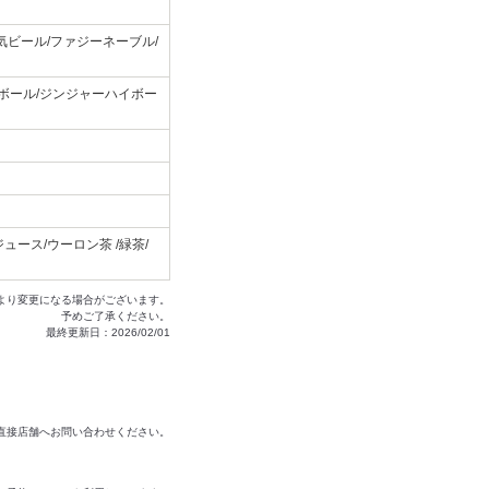
気ビール/ファジーネーブル/
イボール/ジンジャーハイボー
ース/ウーロン茶 /緑茶/
より変更になる場合がございます。
予めご了承ください。
最終更新日：2026/02/01
は直接店舗へお問い合わせください。