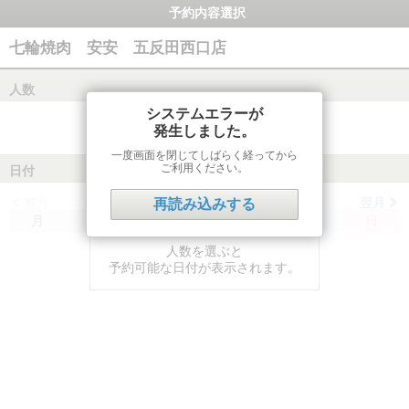
予約内容選択
七輪焼肉 安安 五反田西口店
人数
システムエラーが
発生しました。
一度画面を閉じてしばらく経ってから
ご利用ください。
日付
前月
翌月
再読み込みする
月
火
水
木
金
土
日
人数を選ぶと
予約可能な日付が表示されます。