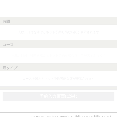
時間
人数、日付を選ぶとネット予約可能な時間が表示されます
コース
人数、日付、時間を選ぶとネット予約可能なコースが表示されます
席タイプ
コースを選ぶとネット予約可能な席が表示されます
予約入力画面に進む
このページは、ホットペッパーグルメの予約システムを利用しています。