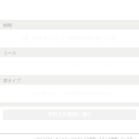
時間
人数、日付を選ぶとネット予約可能な時間が表示されます
コース
人数、日付、時間を選ぶとネット予約可能なコースが表示されます
席タイプ
コースを選ぶとネット予約可能な席が表示されます
予約入力画面に進む
このページは、ホットペッパーグルメの予約システムを利用しています。