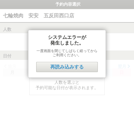
予約内容選択
七輪焼肉 安安 五反田西口店
人数
システムエラーが
発生しました。
一度画面を閉じてしばらく経ってから
ご利用ください。
日付
前月
翌月
再読み込みする
月
火
水
木
金
土
日
人数を選ぶと
予約可能な日付が表示されます。