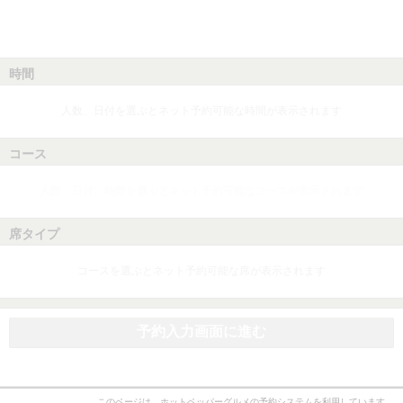
時間
人数、日付を選ぶとネット予約可能な時間が表示されます
コース
人数、日付、時間を選ぶとネット予約可能なコースが表示されます
席タイプ
コースを選ぶとネット予約可能な席が表示されます
予約入力画面に進む
このページは、ホットペッパーグルメの予約システムを利用しています。