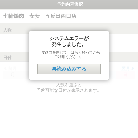
予約内容選択
七輪焼肉 安安 五反田西口店
人数
システムエラーが
発生しました。
一度画面を閉じてしばらく経ってから
ご利用ください。
日付
前月
翌月
再読み込みする
月
火
水
木
金
土
日
人数を選ぶと
予約可能な日付が表示されます。