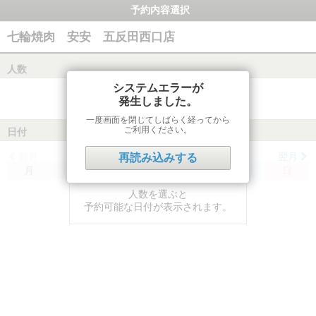
予約内容選択
七輪焼肉 安安 五反田西口店
人数
システムエラーが
発生しました。
一度画面を閉じてしばらく経ってから
ご利用ください。
日付
前月
翌月
再読み込みする
月
火
水
木
金
土
日
人数を選ぶと
予約可能な日付が表示されます。