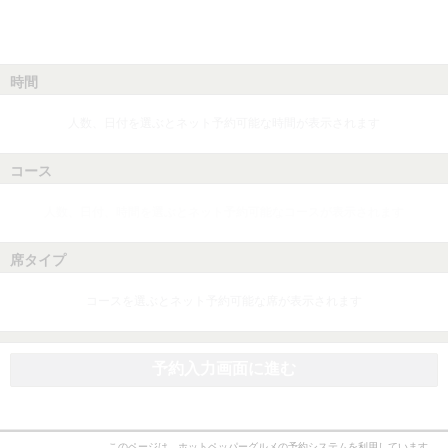
時間
人数、日付を選ぶとネット予約可能な時間が表示されます
コース
人数、日付、時間を選ぶとネット予約可能なコースが表示されます
席タイプ
コースを選ぶとネット予約可能な席が表示されます
予約入力画面に進む
このページは、ホットペッパーグルメの予約システムを利用しています。