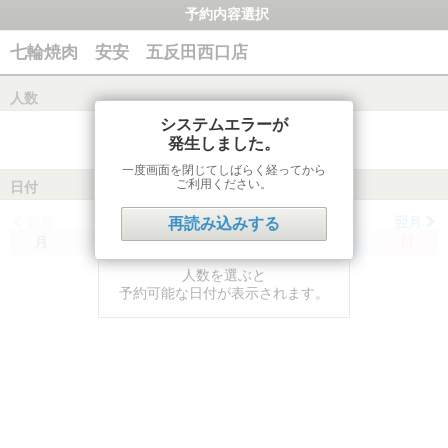
予約内容選択
七輪焼肉 安安 五反田西口店
人数
システムエラーが
発生しました。
一度画面を閉じてしばらく経ってから
ご利用ください。
日付
前月
翌月
再読み込みする
月
火
水
木
金
土
日
人数を選ぶと
予約可能な日付が表示されます。