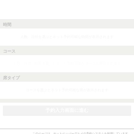
時間
人数、日付を選ぶとネット予約可能な時間が表示されます
コース
人数、日付、時間を選ぶとネット予約可能なコースが表示されます
席タイプ
コースを選ぶとネット予約可能な席が表示されます
予約入力画面に進む
このページは、ホットペッパーグルメの予約システムを利用しています。