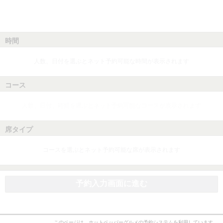
時間
人数、日付を選ぶとネット予約可能な時間が表示されます
コース
人数、日付、時間を選ぶとネット予約可能なコースが表示されます
席タイプ
コースを選ぶとネット予約可能な席が表示されます
予約入力画面に進む
このページは、ホットペッパーグルメの予約システムを利用しています。