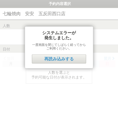
予約内容選択
七輪焼肉 安安 五反田西口店
人数
システムエラーが
発生しました。
一度画面を閉じてしばらく経ってから
ご利用ください。
日付
前月
翌月
再読み込みする
月
火
水
木
金
土
日
人数を選ぶと
予約可能な日付が表示されます。