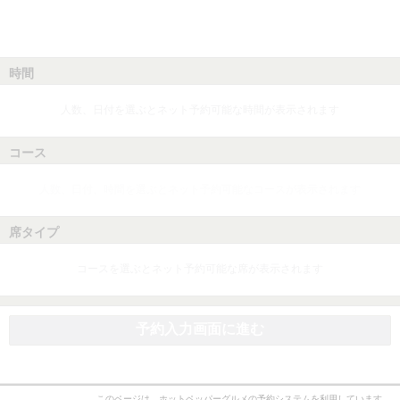
時間
人数、日付を選ぶとネット予約可能な時間が表示されます
コース
人数、日付、時間を選ぶとネット予約可能なコースが表示されます
席タイプ
コースを選ぶとネット予約可能な席が表示されます
予約入力画面に進む
このページは、ホットペッパーグルメの予約システムを利用しています。