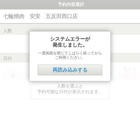
予約内容選択
七輪焼肉 安安 五反田西口店
人数
システムエラーが
発生しました。
一度画面を閉じてしばらく経ってから
ご利用ください。
日付
前月
翌月
再読み込みする
月
火
水
木
金
土
日
人数を選ぶと
予約可能な日付が表示されます。