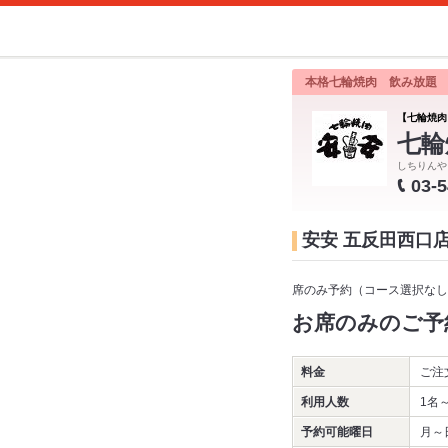
本格七輪焼肉 飲み放題
【七輪焼肉
七輪
しちりんや
03-
安安 五反田西口
席のみ予約（コース選択なし
お席のみのご予
料金
ご注
利用人数
1名
予約可能曜日
月～