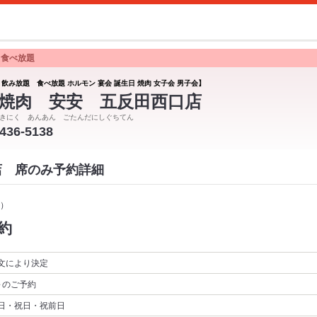
 食べ放題
 飲み放題 食べ放題 ホルモン 宴会 誕生日 焼肉 女子会 男子会】
焼肉 安安 五反田西口店
きにく あんあん ごたんだにしぐちてん
5436-5138
店 席のみ予約詳細
）
約
文により決定
～
のご予約
日・祝日・祝前日