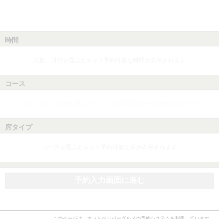
時間
人数、日付を選ぶとネット予約可能な時間が表示されます
コース
人数、日付、時間を選ぶとネット予約可能なコースが表示されます
席タイプ
コースを選ぶとネット予約可能な席が表示されます
予約入力画面に進む
このページは、ホットペッパーグルメの予約システムを利用しています。