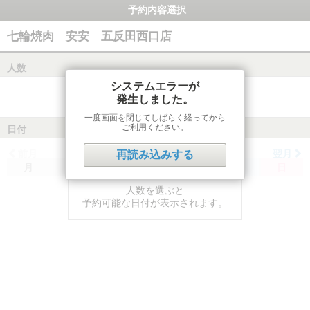
予約内容選択
七輪焼肉 安安 五反田西口店
人数
システムエラーが
発生しました。
一度画面を閉じてしばらく経ってから
ご利用ください。
日付
前月
翌月
再読み込みする
月
火
水
木
金
土
日
人数を選ぶと
予約可能な日付が表示されます。