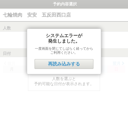
予約内容選択
七輪焼肉 安安 五反田西口店
人数
システムエラーが
発生しました。
一度画面を閉じてしばらく経ってから
ご利用ください。
日付
前月
翌月
再読み込みする
月
火
水
木
金
土
日
人数を選ぶと
予約可能な日付が表示されます。