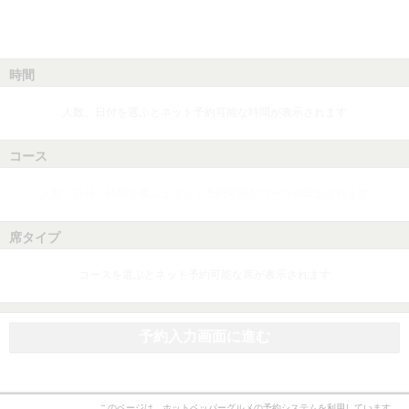
時間
人数、日付を選ぶとネット予約可能な時間が表示されます
コース
人数、日付、時間を選ぶとネット予約可能なコースが表示されます
席タイプ
コースを選ぶとネット予約可能な席が表示されます
予約入力画面に進む
このページは、ホットペッパーグルメの予約システムを利用しています。