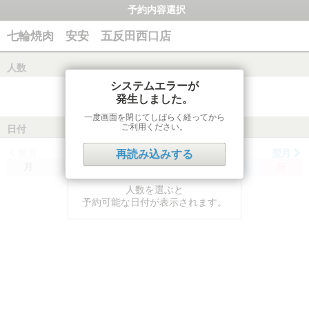
予約内容選択
七輪焼肉 安安 五反田西口店
人数
システムエラーが
発生しました。
一度画面を閉じてしばらく経ってから
ご利用ください。
日付
前月
翌月
再読み込みする
月
火
水
木
金
土
日
人数を選ぶと
予約可能な日付が表示されます。