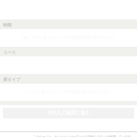
時間
人数、日付を選ぶとネット予約可能な時間が表示されます
コース
人数、日付、時間を選ぶとネット予約可能なコースが表示されます
席タイプ
コースを選ぶとネット予約可能な席が表示されます
予約入力画面に進む
このページは、ホットペッパーグルメの予約システムを利用しています。