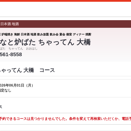
 日本酒 地酒
 炉端焼き 海鮮 日本酒 地酒 飲み放題 飲み会 宴会 個室 ディナー 焼酎
なと炉ばた ちゃってん 大橋
ばた ちゃってん おおはし
-561-8558
ちゃってん 大橋 コース
026年06月01日（月）
指定なし
ス
予約できるコースは見つかりませんでした。条件を変えて再検索いただくか、電話