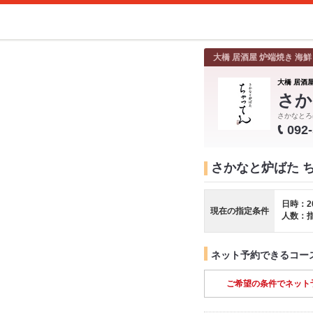
大橋 居酒屋 炉端焼き 海鮮
大橋 居酒屋
さか
さかなとろ
092
さかなと炉ばた 
日時：2
現在の指定条件
人数：
ネット予約できるコー
ご希望の条件でネット