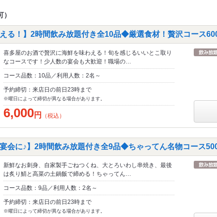
可）
る！】2時間飲み放題付き全10品◆厳選食材！贅沢コース6000
喜多屋のお酒で贅沢に海鮮を味わえる！旬を感じるいいとこ取り
なコースです！少人数の宴会も大歓迎！職場の…
コース品数：10品／利用人数：2名～
予約締切：来店日の前日23時まで
※曜日によって締切が異なる場合があります。
6,000
円
（税込）
会に♪】2時間飲み放題付き全9品◆ちゃってん名物コース5000
新鮮なお刺身、自家製手ごねつくね、大とろいわし串焼き、最後
は炙り鯖と高菜の土鍋飯で締める！ちゃってん…
コース品数：9品／利用人数：2名～
予約締切：来店日の前日23時まで
※曜日によって締切が異なる場合があります。