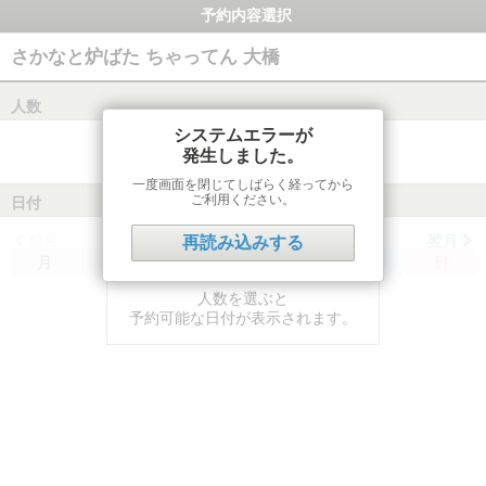
予約内容選択
さかなと炉ばた ちゃってん 大橋
人数
システムエラーが
発生しました。
一度画面を閉じてしばらく経ってから
ご利用ください。
日付
前月
翌月
再読み込みする
月
火
水
木
金
土
日
人数を選ぶと
予約可能な日付が表示されます。