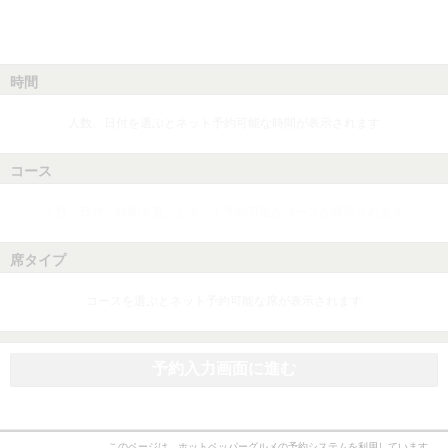
時間
人数、日付を選ぶとネット予約可能な時間が表示されます
コース
人数、日付、時間を選ぶとネット予約可能なコースが表示されます
席タイプ
コースを選ぶとネット予約可能な席が表示されます
予約入力画面に進む
このページは、ホットペッパーグルメの予約システムを利用しています。