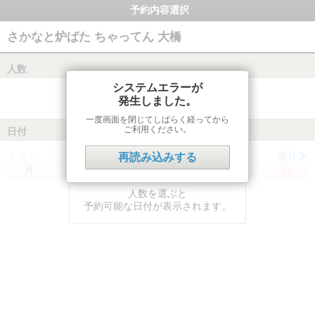
予約内容選択
さかなと炉ばた ちゃってん 大橋
人数
システムエラーが
発生しました。
一度画面を閉じてしばらく経ってから
ご利用ください。
日付
前月
翌月
再読み込みする
月
火
水
木
金
土
日
人数を選ぶと
予約可能な日付が表示されます。