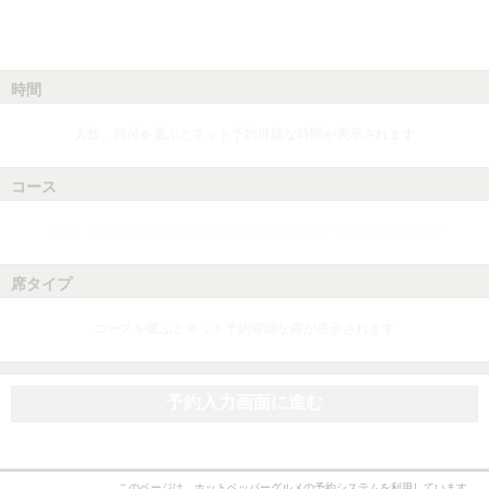
時間
人数、日付を選ぶとネット予約可能な時間が表示されます
コース
人数、日付、時間を選ぶとネット予約可能なコースが表示されます
席タイプ
コースを選ぶとネット予約可能な席が表示されます
予約入力画面に進む
このページは、ホットペッパーグルメの予約システムを利用しています。