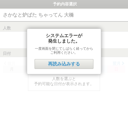
予約内容選択
さかなと炉ばた ちゃってん 大橋
人数
システムエラーが
発生しました。
一度画面を閉じてしばらく経ってから
ご利用ください。
日付
前月
翌月
再読み込みする
月
火
水
木
金
土
日
人数を選ぶと
予約可能な日付が表示されます。