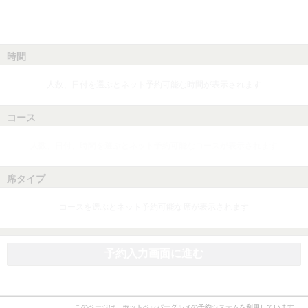
時間
人数、日付を選ぶとネット予約可能な時間が表示されます
コース
人数、日付、時間を選ぶとネット予約可能なコースが表示されます
席タイプ
コースを選ぶとネット予約可能な席が表示されます
予約入力画面に進む
このページは、ホットペッパーグルメの予約システムを利用しています。