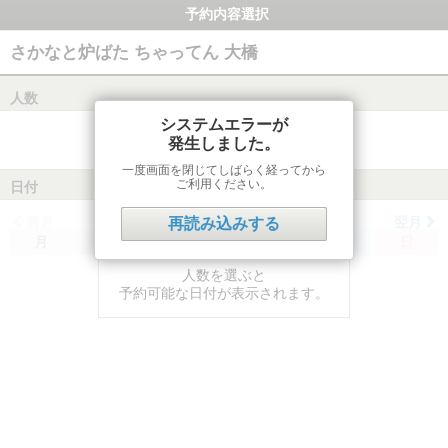
予約内容選択
さかなと炉ばた ちゃってん 大橋
人数
システムエラーが
発生しました。
一度画面を閉じてしばらく経ってから
ご利用ください。
日付
前月
翌月
再読み込みする
月
火
水
木
金
土
日
人数を選ぶと
予約可能な日付が表示されます。