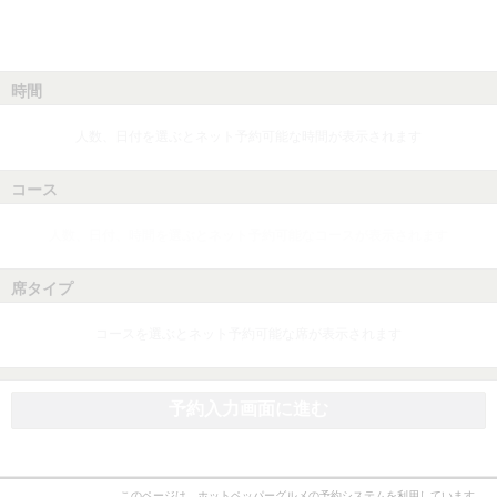
時間
人数、日付を選ぶとネット予約可能な時間が表示されます
コース
人数、日付、時間を選ぶとネット予約可能なコースが表示されます
席タイプ
コースを選ぶとネット予約可能な席が表示されます
予約入力画面に進む
このページは、ホットペッパーグルメの予約システムを利用しています。