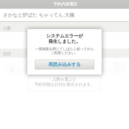
予約内容選択
さかなと炉ばた ちゃってん 大橋
人数
システムエラーが
発生しました。
一度画面を閉じてしばらく経ってから
ご利用ください。
日付
前月
翌月
再読み込みする
月
火
水
木
金
土
日
人数を選ぶと
予約可能な日付が表示されます。