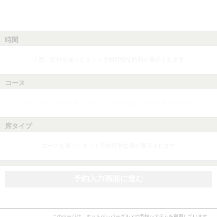
時間
人数、日付を選ぶとネット予約可能な時間が表示されます
コース
人数、日付、時間を選ぶとネット予約可能なコースが表示されます
席タイプ
コースを選ぶとネット予約可能な席が表示されます
予約入力画面に進む
このページは、ホットペッパーグルメの予約システムを利用しています。