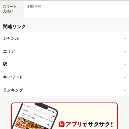
スマート
利用不可
支払い
関連リンク
ジャンル
居酒屋
エリア
洋・和洋・各国料理・その他
目黒
駅
品川･目黒･田町･浜松町･五反田 × 居酒屋
目黒 × 居酒屋
目黒駅
キーワード
品川･目黒･田町･浜松町･五反田 × 洋・和洋・各国料理・その他
目黒 × 洋・和洋・各国料理・その他
ランキング
エビ料理
カニ料理
牛すじ
餃子
水餃子
小籠包
チャーハン
麻婆豆腐
エビチリ
火鍋
北京ダック
杏仁豆腐
目黒駅 × 居酒屋
目黒 × 中華
東京のグルメランキング
目黒駅 × 洋・和洋・各国料理・その他
目黒 × 四川料理
東京の居酒屋ランキング
中華
東京
品川･目黒･田町･浜松町･五反田のグルメランキング