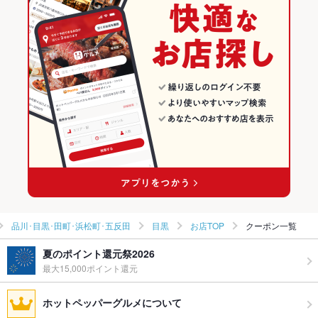
四川料理
東京 × 居酒屋
品川･目黒･田町･浜松町･五反田の居酒屋ランキング
品川･目黒･田町･浜松町･五反田 × 中華
東京 × 洋・和洋・各国料理・その他
目黒のグルメランキング
品川･目黒･田町･浜松町･五反田 × 四川料理
東京 × 中華
目黒の居酒屋ランキング
目黒駅 × 中華
東京 × 四川料理
目黒駅 × 四川料理
品川･目黒･田町･浜松町･五反田
目黒
お店TOP
クーポン一覧
夏のポイント還元祭2026
最大15,000ポイント還元
ホットペッパーグルメについて