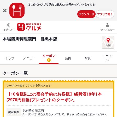
はじめてのアプリ予約で最大
1,000円分ポイントもらえる
ダウンロード
アプリで開く
お店TOP
マイメニュー
本場四川料理龍門 目黒本店
クーポン
口コミ
トップ
メニュー
店内
写真
2
68
クーポン一覧
クーポンを使ってネット予約できます
【10名様以上の宴会予約のお客様】紹興酒18年1本
(2970円相当)プレゼントのクーポン。
予約時＆注文時
提示条件
クーポンの詳細を見るをタップして、表示される画面をご提示ください。