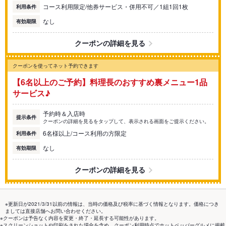
コース利用限定/他券サービス・併用不可／1組1回1枚
利用条件
なし
有効期限
クーポンの詳細を見る
クーポンを使ってネット予約できます
【6名以上のご予約】料理長のおすすめ裏メニュー1品
サービス♪
予約時＆入店時
提示条件
クーポンの詳細を見るをタップして、表示される画面をご提示ください。
6名様以上/コース利用の方限定
利用条件
なし
有効期限
クーポンの詳細を見る
※更新日が2021/3/31以前の情報は、当時の価格及び税率に基づく情報となります。価格につき
ましては直接店舗へお問い合わせください。
※クーポンは予告なく内容を変更・終了・延長する可能性があります。
※スクリーンショットや印刷をされた場合を含め、クーポン利用時点でホットペッパーグルメに掲載