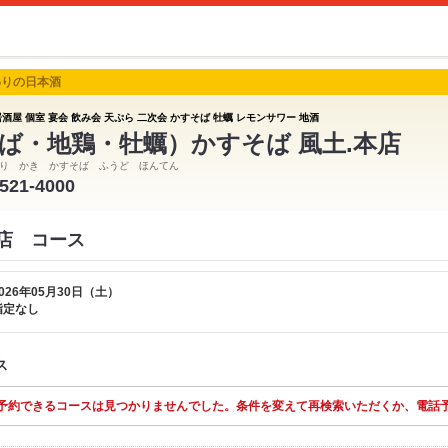
わりの日本酒
酒屋 個室 宴会 飲み会 天ぷら 二次会 かすそば 牡蠣 レモンサワー 地酒
ば・地鶏・牡蠣）かすそば 風土.本店
り かき かすそば ふうど ほんてん
-521-4000
本店 コース
026年05月30日（土）
指定なし
ス
予約できるコースは見つかりませんでした。条件を変えて再検索いただくか、電話