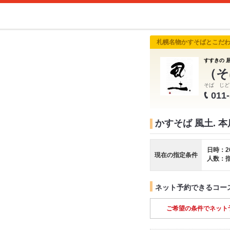
札幌名物かすそばとこだ
すすきの 居
（そ
そば じど
011
かすそば 風土. 
日時：2
現在の指定条件
人数：
ネット予約できるコー
ご希望の条件でネット