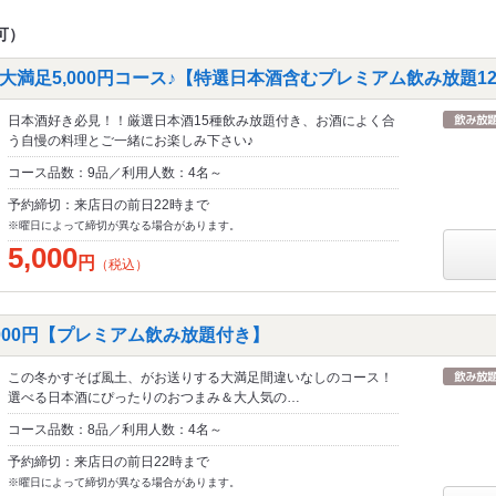
可）
満足5,000円コース♪【特選日本酒含むプレミアム飲み放題1
日本酒好き必見！！厳選日本酒15種飲み放題付き、お酒によく合
う自慢の料理とご一緒にお楽しみ下さい♪
コース品数：9品／利用人数：4名～
予約締切：来店日の前日22時まで
※曜日によって締切が異なる場合があります。
5,000
円
（税込）
000円【プレミアム飲み放題付き】
この冬かすそば風土、がお送りする大満足間違いなしのコース！
選べる日本酒にぴったりのおつまみ＆大人気の…
コース品数：8品／利用人数：4名～
予約締切：来店日の前日22時まで
※曜日によって締切が異なる場合があります。