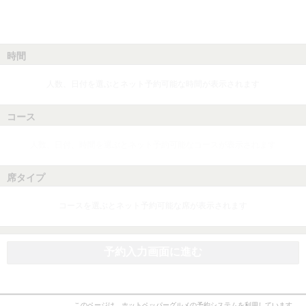
時間
人数、日付を選ぶとネット予約可能な時間が表示されます
コース
人数、日付、時間を選ぶとネット予約可能なコースが表示されます
席タイプ
コースを選ぶとネット予約可能な席が表示されます
予約入力画面に進む
このページは、ホットペッパーグルメの予約システムを利用しています。