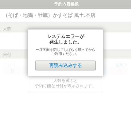
予約内容選択
（そば・地鶏・牡蠣）かすそば 風土.本店
人数
システムエラーが
発生しました。
一度画面を閉じてしばらく経ってから
ご利用ください。
日付
前月
翌月
再読み込みする
月
火
水
木
金
土
日
人数を選ぶと
予約可能な日付が表示されます。