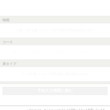
時間
人数、日付を選ぶとネット予約可能な時間が表示されます
コース
人数、日付、時間を選ぶとネット予約可能なコースが表示されます
席タイプ
コースを選ぶとネット予約可能な席が表示されます
予約入力画面に進む
このページは、ホットペッパーグルメの予約システムを利用しています。