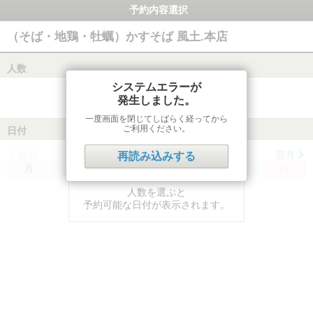
予約内容選択
（そば・地鶏・牡蠣）かすそば 風土.本店
人数
システムエラーが
発生しました。
一度画面を閉じてしばらく経ってから
ご利用ください。
日付
前月
翌月
再読み込みする
月
火
水
木
金
土
日
人数を選ぶと
予約可能な日付が表示されます。