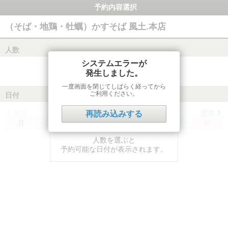
予約内容選択
（そば・地鶏・牡蠣）かすそば 風土.本店
人数
システムエラーが
発生しました。
一度画面を閉じてしばらく経ってから
ご利用ください。
日付
前月
翌月
再読み込みする
月
火
水
木
金
土
日
人数を選ぶと
予約可能な日付が表示されます。