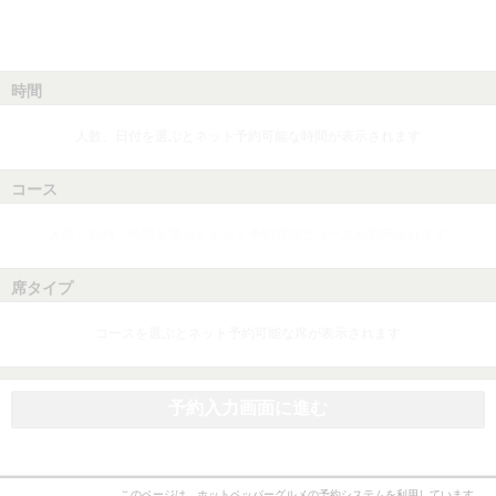
時間
人数、日付を選ぶとネット予約可能な時間が表示されます
コース
人数、日付、時間を選ぶとネット予約可能なコースが表示されます
席タイプ
コースを選ぶとネット予約可能な席が表示されます
予約入力画面に進む
このページは、ホットペッパーグルメの予約システムを利用しています。