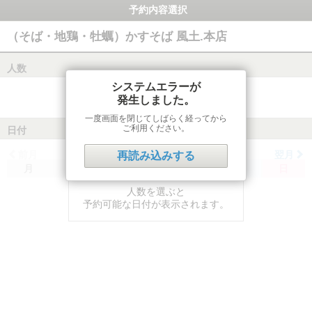
予約内容選択
（そば・地鶏・牡蠣）かすそば 風土.本店
人数
システムエラーが
発生しました。
一度画面を閉じてしばらく経ってから
ご利用ください。
日付
前月
翌月
再読み込みする
月
火
水
木
金
土
日
人数を選ぶと
予約可能な日付が表示されます。