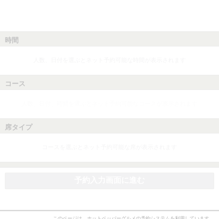
時間
人数、日付を選ぶとネット予約可能な時間が表示されます
コース
人数、日付、時間を選ぶとネット予約可能なコースが表示されます
席タイプ
コースを選ぶとネット予約可能な席が表示されます
予約入力画面に進む
このページは、ホットペッパーグルメの予約システムを利用しています。