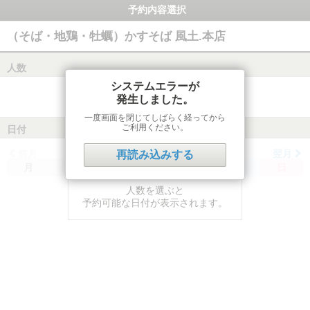
予約内容選択
（そば・地鶏・牡蠣）かすそば 風土.本店
人数
システムエラーが
発生しました。
一度画面を閉じてしばらく経ってから
ご利用ください。
日付
前月
翌月
再読み込みする
月
火
水
木
金
土
日
人数を選ぶと
予約可能な日付が表示されます。