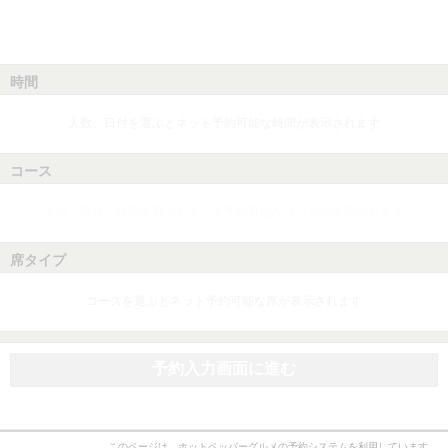
時間
人数、日付を選ぶとネット予約可能な時間が表示されます
コース
人数、日付、時間を選ぶとネット予約可能なコースが表示されます
席タイプ
コースを選ぶとネット予約可能な席が表示されます
予約入力画面に進む
このページは、ホットペッパーグルメの予約システムを利用しています。