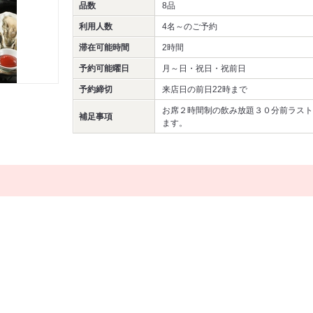
品数
8品
利用人数
4名～
のご予約
滞在可能時間
2時間
予約可能曜日
月～日・祝日・祝前日
予約締切
来店日の前日22時まで
お席２時間制の飲み放題３０分前ラスト
補足事項
ます。