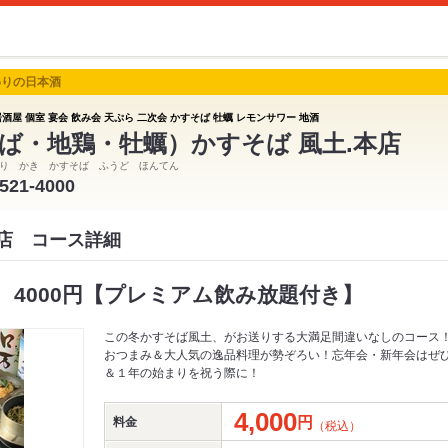
わりの日本酒
酒屋 個室 宴会 飲み会 天ぷら 二次会 かすそば 牡蠣 レモンサワー 地酒
ば・地鶏・牡蠣）かすそば 風土.本店
り かき かすそば ふうど ほんてん
-521-4000
本店 コース詳細
 4000円【プレミアム飲み放題付き】
この冬かすそば風土、がお送りする大満足間違いなしのコース
おつまみ＆大人気の逸品料理が勢ぞろい！忘年会・新年会はぜ
＆１年の始まりを祝う際に！
4,000
円
料金
（税込）