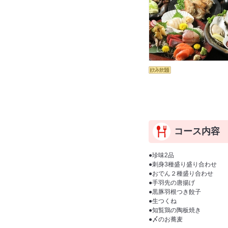
コース内容
●珍味2品
●刺身3種盛り盛り合わせ
●おでん２種盛り合わせ
●手羽先の唐揚げ
●黒豚羽根つき餃子
●生つくね
●知覧鶏の陶板焼き
●〆のお蕎麦