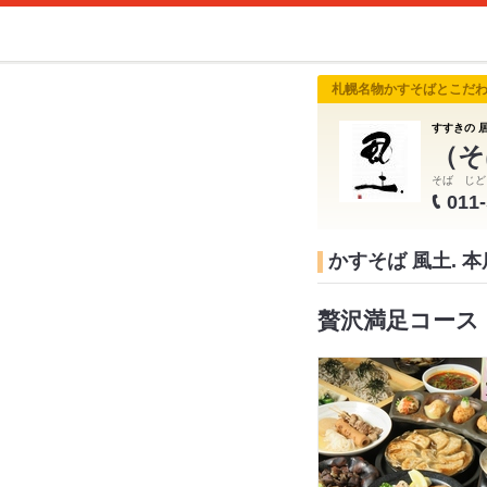
札幌名物かすそばとこだ
すすきの 居
（そ
そば じど
011
かすそば 風土. 
贅沢満足コース