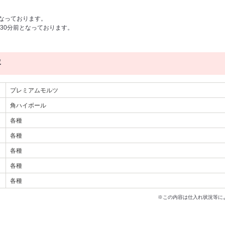
となっております。
30分前となっております。
容
プレミアムモルツ
角ハイボール
各種
各種
各種
各種
各種
※この内容は仕入れ状況等に