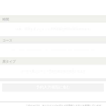
時間
人数、日付を選ぶとネット予約可能な時間が表示されます
コース
人数、日付、時間を選ぶとネット予約可能なコースが表示されます
席タイプ
コースを選ぶとネット予約可能な席が表示されます
予約入力画面に進む
このページは、ホットペッパーグルメの予約システムを利用しています。