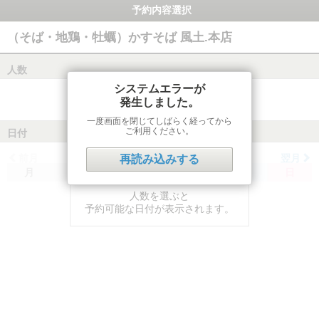
予約内容選択
（そば・地鶏・牡蠣）かすそば 風土.本店
人数
システムエラーが
発生しました。
一度画面を閉じてしばらく経ってから
ご利用ください。
日付
前月
翌月
再読み込みする
月
火
水
木
金
土
日
人数を選ぶと
予約可能な日付が表示されます。