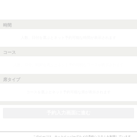
時間
人数、日付を選ぶとネット予約可能な時間が表示されます
コース
人数、日付、時間を選ぶとネット予約可能なコースが表示されます
席タイプ
コースを選ぶとネット予約可能な席が表示されます
予約入力画面に進む
このページは、ホットペッパーグルメの予約システムを利用しています。