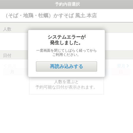
予約内容選択
（そば・地鶏・牡蠣）かすそば 風土.本店
人数
システムエラーが
発生しました。
一度画面を閉じてしばらく経ってから
ご利用ください。
日付
前月
翌月
再読み込みする
月
火
水
木
金
土
日
人数を選ぶと
予約可能な日付が表示されます。