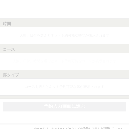
時間
人数、日付を選ぶとネット予約可能な時間が表示されます
コース
人数、日付、時間を選ぶとネット予約可能なコースが表示されます
席タイプ
コースを選ぶとネット予約可能な席が表示されます
予約入力画面に進む
このページは、ホットペッパーグルメの予約システムを利用しています。