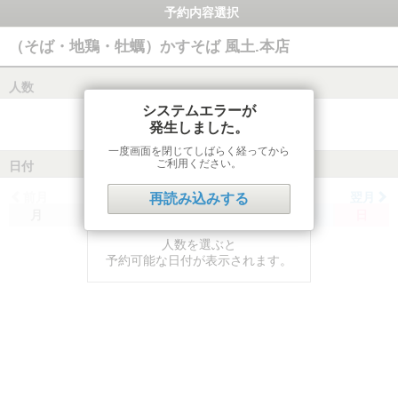
予約内容選択
（そば・地鶏・牡蠣）かすそば 風土.本店
人数
システムエラーが
発生しました。
一度画面を閉じてしばらく経ってから
ご利用ください。
日付
前月
翌月
再読み込みする
月
火
水
木
金
土
日
人数を選ぶと
予約可能な日付が表示されます。