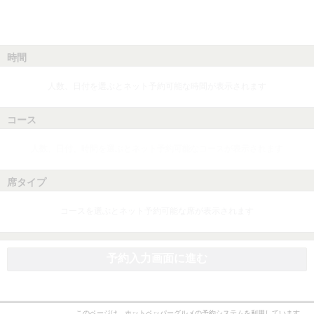
時間
人数、日付を選ぶとネット予約可能な時間が表示されます
コース
人数、日付、時間を選ぶとネット予約可能なコースが表示されます
席タイプ
コースを選ぶとネット予約可能な席が表示されます
予約入力画面に進む
このページは、ホットペッパーグルメの予約システムを利用しています。