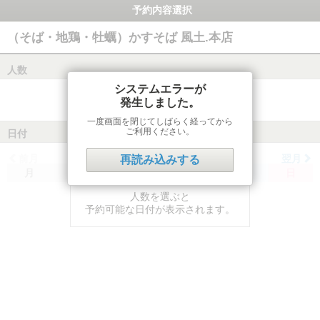
予約内容選択
（そば・地鶏・牡蠣）かすそば 風土.本店
人数
システムエラーが
発生しました。
一度画面を閉じてしばらく経ってから
ご利用ください。
日付
前月
翌月
再読み込みする
月
火
水
木
金
土
日
人数を選ぶと
予約可能な日付が表示されます。