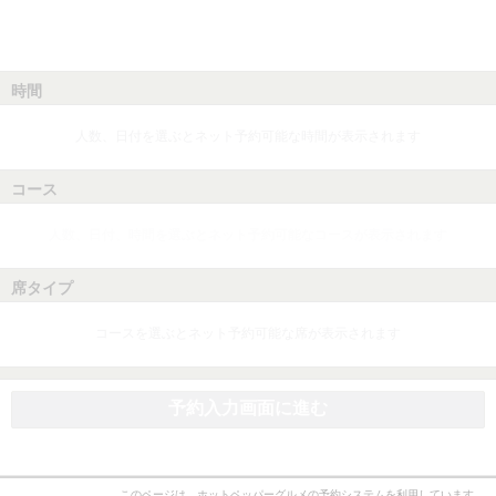
時間
人数、日付を選ぶとネット予約可能な時間が表示されます
コース
人数、日付、時間を選ぶとネット予約可能なコースが表示されます
席タイプ
コースを選ぶとネット予約可能な席が表示されます
予約入力画面に進む
このページは、ホットペッパーグルメの予約システムを利用しています。