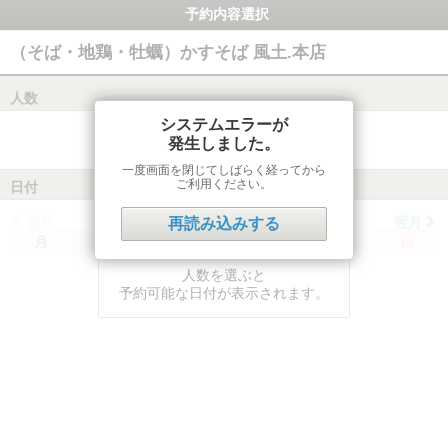
予約内容選択
（そば・地鶏・牡蠣）かすそば 風土.本店
人数
システムエラーが
発生しました。
一度画面を閉じてしばらく経ってから
ご利用ください。
日付
前月
翌月
再読み込みする
月
火
水
木
金
土
日
人数を選ぶと
予約可能な日付が表示されます。