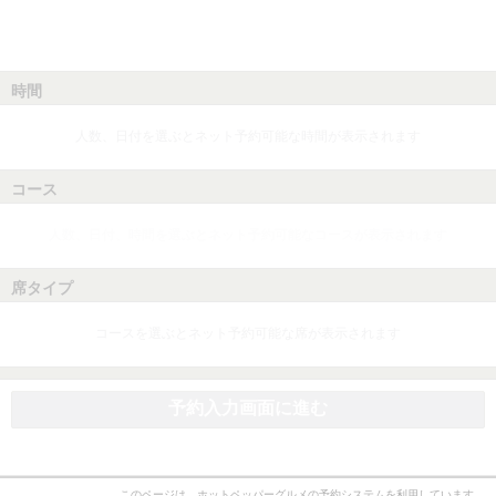
時間
人数、日付を選ぶとネット予約可能な時間が表示されます
コース
人数、日付、時間を選ぶとネット予約可能なコースが表示されます
席タイプ
コースを選ぶとネット予約可能な席が表示されます
予約入力画面に進む
このページは、ホットペッパーグルメの予約システムを利用しています。