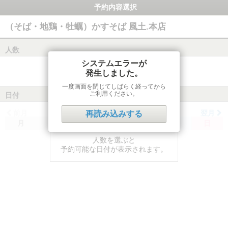
予約内容選択
（そば・地鶏・牡蠣）かすそば 風土.本店
人数
システムエラーが
発生しました。
一度画面を閉じてしばらく経ってから
ご利用ください。
日付
前月
翌月
再読み込みする
月
火
水
木
金
土
日
人数を選ぶと
予約可能な日付が表示されます。