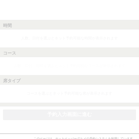
時間
人数、日付を選ぶとネット予約可能な時間が表示されます
コース
人数、日付、時間を選ぶとネット予約可能なコースが表示されます
席タイプ
コースを選ぶとネット予約可能な席が表示されます
予約入力画面に進む
このページは、ホットペッパーグルメの予約システムを利用しています。