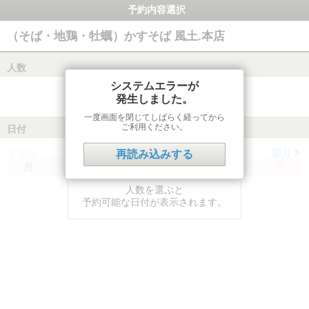
予約内容選択
（そば・地鶏・牡蠣）かすそば 風土.本店
人数
システムエラーが
発生しました。
一度画面を閉じてしばらく経ってから
ご利用ください。
日付
前月
翌月
再読み込みする
月
火
水
木
金
土
日
人数を選ぶと
予約可能な日付が表示されます。