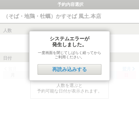
予約内容選択
（そば・地鶏・牡蠣）かすそば 風土.本店
人数
システムエラーが
発生しました。
一度画面を閉じてしばらく経ってから
ご利用ください。
日付
前月
翌月
再読み込みする
月
火
水
木
金
土
日
人数を選ぶと
予約可能な日付が表示されます。