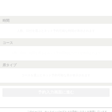
時間
人数、日付を選ぶとネット予約可能な時間が表示されます
コース
人数、日付、時間を選ぶとネット予約可能なコースが表示されます
席タイプ
コースを選ぶとネット予約可能な席が表示されます
予約入力画面に進む
このページは、ホットペッパーグルメの予約システムを利用しています。