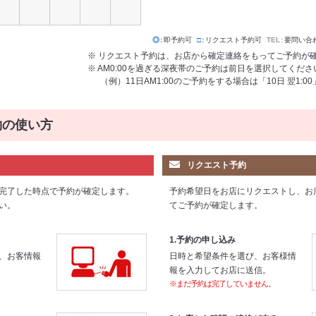
◎
即予約可
□
リクエスト予約可
TEL
要問い合
※ リクエスト予約は、お店から確定連絡をもってご予約が
※ AM0:00を過ぎる深夜帯のご予約は前日を選択してくださ
（例）11日AM1:00のご予約をする場合は「10日 翌1:
約の使い方
リクエスト予約
完了した時点で予約が確定します。
予約希望日をお店にリクエストし、お
い。
てご予約が確定します。
1.予約の申し込み
、お客情報
日時と希望条件を選び、お客様情
報を入力してお店に送信。
※まだ予約は完了していません。