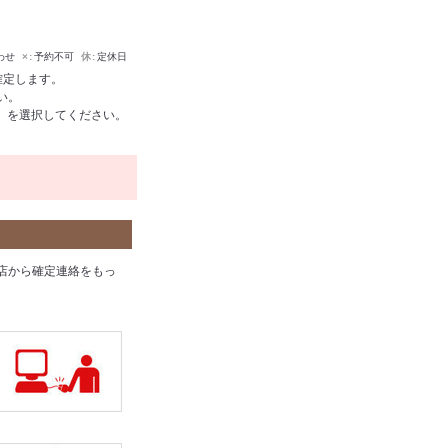
わせ
×
予約不可
休
定休日
確定します。
い。
00」を選択してください。
店から確定連絡をもっ