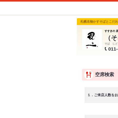
札幌名物かすそばとこだ
すすきの 居
（そ
そば じど
011
空席検索
１．ご来店人数をお