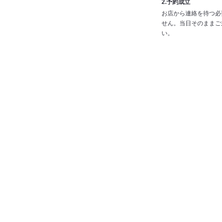
2.予約成立
お店から連絡を待つ必
せん。当日そのままご
い。