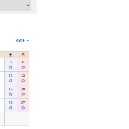
次の月 »
土
日
5
6
◎
◎
1
12
13
◎
◎
8
19
20
◎
◎
5
26
27
◎
◎