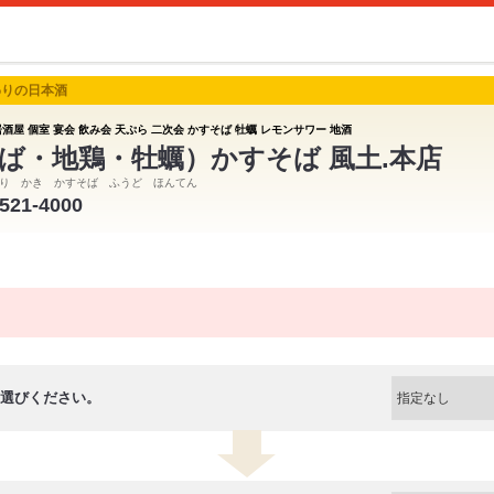
わりの日本酒
酒屋 個室 宴会 飲み会 天ぷら 二次会 かすそば 牡蠣 レモンサワー 地酒
ば・地鶏・牡蠣）かすそば 風土.本店
り かき かすそば ふうど ほんてん
-521-4000
選びください。