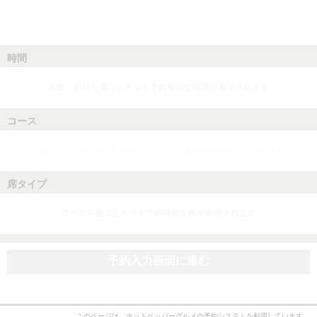
時間
人数、日付を選ぶとネット予約可能な時間が表示されます
コース
人数、日付、時間を選ぶとネット予約可能なコースが表示されます
席タイプ
コースを選ぶとネット予約可能な席が表示されます
予約入力画面に進む
このページは、ホットペッパーグルメの予約システムを利用しています。