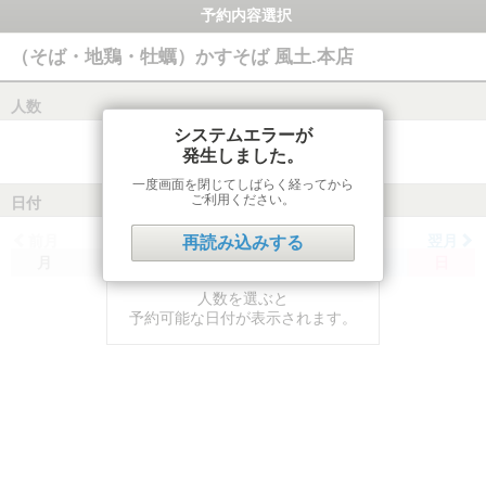
予約内容選択
（そば・地鶏・牡蠣）かすそば 風土.本店
人数
システムエラーが
発生しました。
一度画面を閉じてしばらく経ってから
ご利用ください。
日付
前月
翌月
再読み込みする
月
火
水
木
金
土
日
人数を選ぶと
予約可能な日付が表示されます。