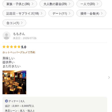
家族・子供と(36)
大人数の宴会(29)
一人で(20)
記念日・サプライズ(18)
デート(11)
接待・会食(4)
合コン(1)
ももさん
来店日：2026/07/26
5.0
ホットペッパーグルメで予約
美味しい
提供早い
また行きたい
ディナー | 2人
会計：2,001～3,000円/人
来店シーン：友人・知人と