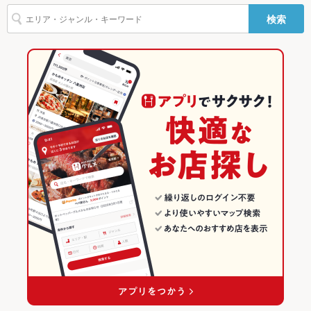
通町筋駅 × ダイニングバー・バル
下通り（通町筋～銀座通り） × 居酒屋
通町筋駅
熊本のグルメランキング
ー
検索
通町筋駅 × 洋・和洋・各国料理・その他
下通り（通町筋～銀座通り） × 洋・和洋・各国料理・その他
熊本のダイニングバー・バルランキング
駐車場
なし ：近隣のコインパーキングをご利用ください。
カラオケ設
あり
居酒屋
熊本
熊本市(上通り･下通り･新市街)のグルメランキング
備
洋・和洋・各国料理・その他
熊本 × ダイニングバー・バル
熊本市(上通り･下通り･新市街)のダイニングバー・バルランキング
TV・プロジ
あり
ェクタ
熊本市(上通り･下通り･新市街) × 居酒屋
熊本 × 洋・和洋・各国料理・その他
下通り（通町筋～銀座通り）のグルメランキング
その他設備
その他ご要望などございましたらお気軽にお問い合わせくださ
い。
熊本市(上通り･下通り･新市街) × 洋・和洋・各国料理・その他
熊本 × 居酒屋
下通り（通町筋～銀座通り）のダイニングバー・バルランキング
その他
通町筋駅 × 居酒屋
熊本 × 洋・和洋・各国料理・その他
飲み放題
あり ：生ビール/カクテル/ソフトドリンク/焼酎/ウィスキー/ワイ
ン/日本酒 etc豊富な品揃え！
通町筋駅 × 洋・和洋・各国料理・その他
食べ放題
あり ：鉄板ステーキをはじめとした人気のおすすめ料理が食べ
放題！ジェラート＆アイス食べ放題もあります♪
お酒
カクテル充実