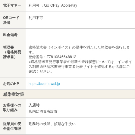
電子マネー
利用可 ：QUICPay､ApplePay
QRコード
利用不可
決済
料金備考
－
領収書
適格請求書（インボイス）の要件を満たした領収書を発行しま
（適格簡易
す。
請求書）
登録番号：T7810846648812
※適格請求書発行事業者の最新の登録状態については、インボイ
ス制度適格請求書発行事業者公表サイトを確認するか店舗にご
確認ください。
お店のHP
https://buen.owst.jp
感染症対策
お客様への
入店時
取り組み
店内に消毒液設置
従業員の安
勤務時の検温、頻繁な手洗い
全衛生管理