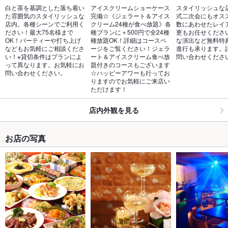
白と茶を基調とした落ち着い
アイスクリームショーケース
スタイリッシュな
た雰囲気のスタイリッシュな
完備☆《ジェラート＆アイス
式二次会にもオス
店内。各種シーンでご利用く
クリーム24種が食べ放題》各
数にあわせたレイ
ださい！最大75名様まで
種プランに＋500円で全24種
更もお任せくださ
OK！パーティーや打ち上げ
種放題OK！詳細はコースペ
な演出など無料特
などもお気軽にご相談くださ
ージをご覧ください！ジェラ
進行も承ります。
い！※貸切条件はプランによ
ート＆アイスクリーム食べ放
問い合わせくださ
って異なります。お気軽にお
題付きのコースもございます
問い合わせください。
☆ハッピーアワーも行ってお
りますのでお気軽にご来店い
ただけます！
店内外観を見る
お店の写真