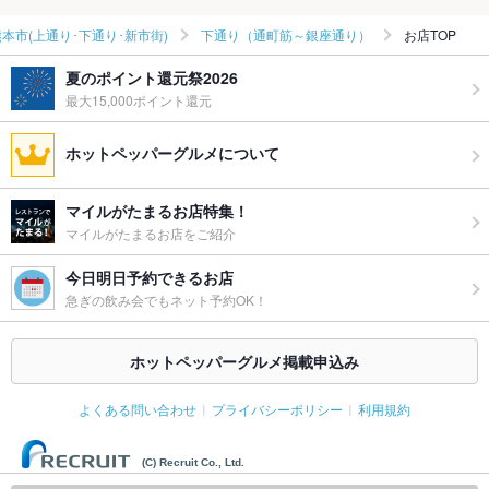
お子様連れ
お子様連れOK ：小さなお子様連れの方も大歓迎！
熊本市(上通り･下通り･新市街)
下通り（通町筋～銀座通り）
お店TOP
ウェディン
幹事様必見の無料特典が満載！思い出に残るPartyを華やかにプ
グパーティ
ロデュースいたします♪
夏のポイント還元祭2026
ー二次会
最大15,000ポイント還元
お祝い・サ
可
プライズ対
ホットペッパーグルメについて
応
備考
－
マイルがたまるお店特集！
マイルがたまるお店をご紹介
今日明日予約できるお店
急ぎの飲み会でもネット予約OK！
ホットペッパーグルメ掲載申込み
よくある問い合わせ
プライバシーポリシー
利用規約
(C) Recruit Co., Ltd.