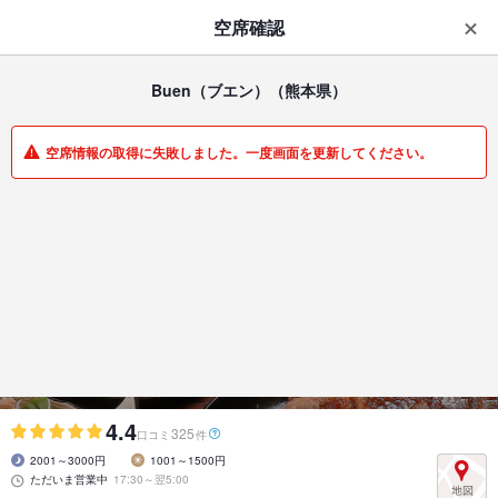
はじめてのアプリ予約で最大
1,000円分ポイントもらえる
空席確認
ダウンロード
アプリで開く
Buen（ブエン）
（熊本県）
一覧
マイメニュー
空席情報の取得に失敗しました。一度画面を更新してください。
ダイニングバー・バル | 下通り（通町筋～銀座通り） | 熊本県
Buen（ブエン）
食べ放題/飲み放題/ハッピーアワー/結婚式
4.4
325
口コミ
件
2001～3000円
1001～1500円
ただいま営業中
17:30～翌5:00