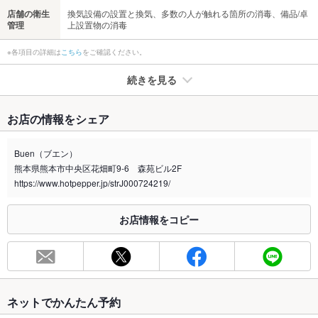
店舗の衛生
換気設備の設置と換気、多数の人が触れる箇所の消毒、備品/卓
管理
上設置物の消毒
※各項目の詳細は
こちら
をご確認ください。
続きを見る
たばこ
お店の情報をシェア
禁煙・喫煙
全席禁煙
喫煙される方はスタッフまでご相談ください。
Buen（ブエン）
熊本県熊本市中央区花畑町9-6 森苑ビル2F
喫煙専用室
なし
https://www.hotpepper.jp/strJ000724219/
※2020年4月1日～受動喫煙対策に関する法律が施行されています。正しい情報はお店へお問い
合わせください。
お店情報をコピー
お席
総席数
83席(カウンター×7席／テーブル×76席)
最大宴会収
75人(最大75名収容可能！結婚式2次会や各種Partyにオスス
容人数
メ！！)
ネットでかんたん予約