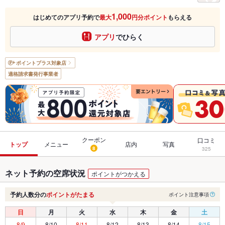
1,000
はじめてのアプリ予約で
最大
円分ポイント
もらえる
アプリ
でひらく
ポイントプラス
対象店
適格請求書発行事業者
クーポン
口コミ
トップ
メニュー
店内
写真
8
325
ネット予約の空席状況
ポイントがつかえる
予約人数分の
ポイントがたまる
ポイント注意事項
日
月
火
水
木
金
土
8/9
8/10
8/11
8/12
8/13
8/14
8/15