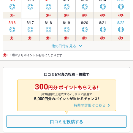
◎
◎
◎
◎
◎
◎
◎
8/16
8/17
8/18
8/19
8/20
8/21
8/22
◎
◎
◎
◎
◎
◎
◎
8/23
8/24
8/25
8/26
8/27
8/28
8/29
他の日付を見る
◎
◎
◎
◎
◎
◎
◎
：通常よりポイントがお得にたまります
8/30
8/31
9/1
9/2
9/3
9/4
9/5
口コミ&写真の投稿・掲載で
◎
◎
□
□
□
□
□
9/6
9/7
9/8
9/9
9/10
9/11
9/12
□
□
□
□
□
□
□
口コミを投稿する