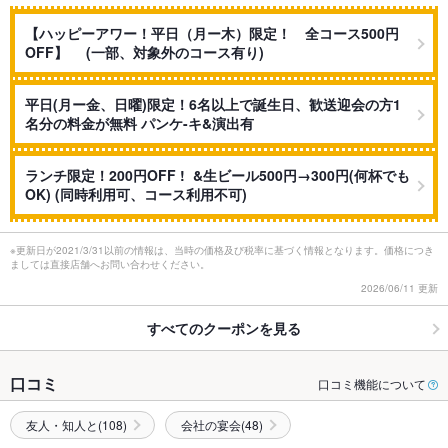
【ハッピーアワー！平日（月ー木）限定！ 全コース500円
OFF】 (一部、対象外のコース有り)
平日(月ー金、日曜)限定！6名以上で誕生日、歓送迎会の方1
名分の料金が無料 パンケ-キ&演出有
ランチ限定！200円OFF ! &生ビール500円→300円(何杯でも
OK) (同時利用可、コース利用不可)
※更新日が2021/3/31以前の情報は、当時の価格及び税率に基づく情報となります。価格につき
ましては直接店舗へお問い合わせください。
2026/06/11 更新
すべてのクーポンを見る
口コミ
口コミ機能について
友人・知人と(108)
会社の宴会(48)