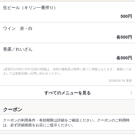
生ビール（キリン一番搾り）
500円
ワイン 赤・白
各500円
香露／れいざん
各500円
※更新日が2021/3/31以前の情報は、当時の価格及び税率に基づく情報となります。 価格につき
ましては直接店舗へお問い合わせください。
2026/05/18 更新
すべてのメニューを見る
クーポン
クーポンの利用条件・有効期限は詳細をご確認ください。クーポンのご利用時
は、必ず詳細画面をお店にご提示ください。