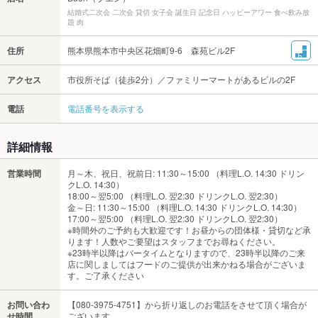
結婚式二次会 二次会 貸切 女子会 誕生日 記念日 ハッピーアワー 食べ飲み放
題 肉
住所
熊本県熊本市中央区花畑町9-6 森苑ビル2F
アクセス
市役所そば（徒歩2分）／ファミリーマートがあるビルの2F
電話
電話番号を表示する
詳細情報
営業時間
月～木、祝日、祝前日: 11:30～15:00 （料理L.O. 14:30 ドリン
クL.O. 14:30）
18:00～翌5:00 （料理L.O. 翌2:30 ドリンクL.O. 翌2:30）
金～日: 11:30～15:00 （料理L.O. 14:30 ドリンクL.O. 14:30）
17:00～翌5:00 （料理L.O. 翌2:30 ドリンクL.O. 翌2:30）
※時間外のご予約も大歓迎です！お昼からの団体様・貸切など承
ります！人数やご要望はスタッフまでお尋ねください。
※23時半以降はバータイムとなりますので、23時半以降のご来
店に関しましてはフードのご提供が出来かねる場合がございま
す。ご了承ください
お問い合わ
【080-3975-4751】から折り返しのお電話をさせて頂く場合が
せ時間
ございます。