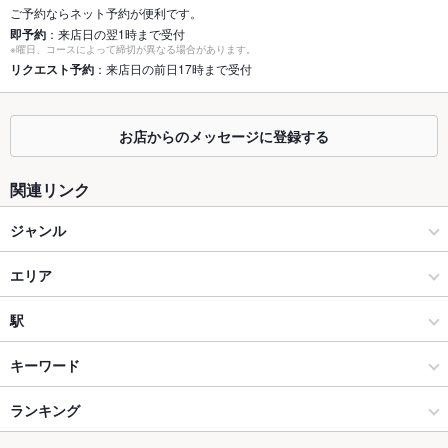
個室
なし ：ご用意しておりません。
ご予約ならネット予約が便利です。
即予約
：来店日の翌1時まで受付
※曜日、コースによって締切が異なる場合があります。
座敷
なし ：ご用意しておりません。
リクエスト予約
：来店日の前日17時まで受付
掘りごたつ
なし ：ご用意しておりません。
カウンター
あり ：ご用意しております。
お店からのメッセージに登録する
ソファー
あり ：窓際がソファー席となっております。
関連リンク
テラス席
なし ：ご用意しておりません。
ジャンル
貸切
貸切可 ：貸切は、最大75名OK ※応相談 プランによって条件
ダイニングバー・バル
エリア
が異なりますのでお問い合わせください。
夜景がきれ
あり
洋・和洋・各国料理・その他
下通り（通町筋～銀座通り）
駅
いなお席
熊本市(上通り･下通り･新市街) × ダイニングバー・バル
下通り（通町筋～銀座通り） × ダイニングバー・バル
熊本城・市役所前駅
キーワード
設備
Wi-Fi
あり
熊本市(上通り･下通り･新市街) × 洋・和洋・各国料理・その他
下通り（通町筋～銀座通り） × 洋・和洋・各国料理・その他
水道町駅
ランキング
手羽先
からあげ
しゃぶしゃぶ
とんかつ
鶏皮
ステーキ
シーフード
バリアフリ
あり ：ビル全体にバリアフリーが施されています！
パスタ
カルボナーラ
ペペロンチーノ
ピザ
マルゲリータ
餃子