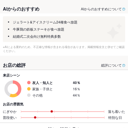
AIからのおすすめ
AIからのおすすめについて
ジェラート&アイスクリーム24種食べ放題
牛豚鶏の鉄板ステーキが食べ放題
結婚式二次会向け無料特典多数
※AIによる要約のため、不正確な情報が含まれる場合があります。掲載情報全文と併せてご確認
ください。
お店の総評
総評について
来店シーン
友人・知人と
40％
家族・子供と
16％
その他
44％
お店の雰囲気
にぎやか
落ち着いた
普段使い
特別な日