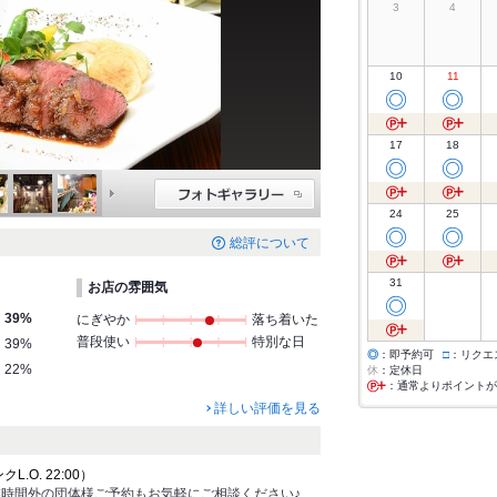
3
4
10
11
◎
◎
17
18
◎
◎
24
25
◎
◎
総評について
31
お店の雰囲気
◎
39%
にぎやか
落ち着いた
普段使い
特別な日
39%
◎
：即予約可
□
：リクエ
22%
休
：定休日
：通常よりポイントが
詳しい評価を見る
クL.O. 22:00）
時間外の団体様ご予約もお気軽にご相談ください♪