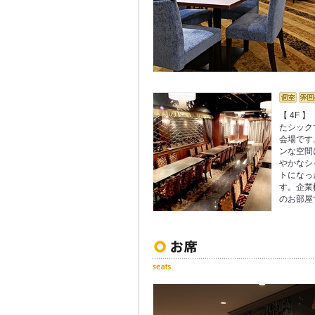
【 4F
たシック
会場です
ンな空間
やかなシ
トになっ
す。企業
のお部屋