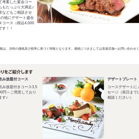
て考案した宴会コー
ムもたっぷり大満足♪
算などもご相談させ
理の他にデザート盛合
コース（税込4,000
です！！
以前の情報は、当時の価格及び税率に基づく情報となります。価格につきましては直接店舗へお問い合わせ
飲み放題付コース
デザートプレート
飲み放題付きコース3,5
コースデザートに
00円～ご用意しており
セージ（前日まで
ます♪
相談ください）