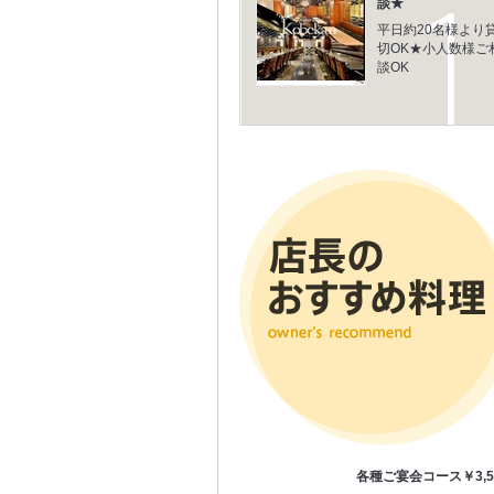
談★
平日約20名様より
切OK★小人数様ご
談OK
各種ご宴会コース￥3,