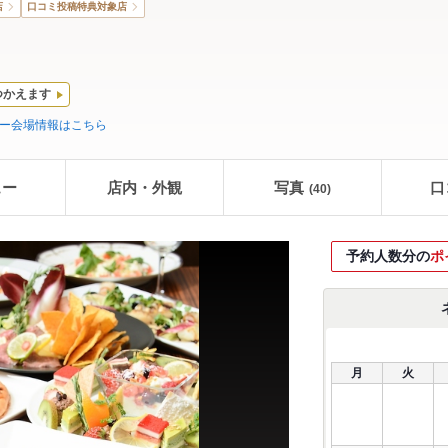
店
口コミ投稿特典対象店
つかえます
ィー会場情報はこちら
ュー
店内・外観
写真
口
(40)
予約人数分の
ポ
月
火