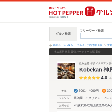
フリーワード検索
グルメ検索
前のページへ戻る
グルメ・予約情報 全国
愛
名古屋駅 個室 貸切 パーティー 名駅 宴会
飲み放題 名駅 イタリアン 宴
Kobekan 
4.0
口
3001～4000円
30
予算
居酒屋
イタリアン・フレ
ジャンル
20歳未満の方は禁煙席のみ
お知らせ