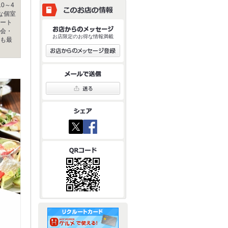
0～4
な個室
ート
会・
お店限定のお得な情報満載
も最