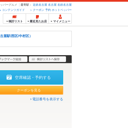
トペッパーグルメ
最寄駅：
近鉄名古屋
名古屋
名鉄名古屋
コンテンツガイド
クーポン 予約 ホットペッパー
検討リスト
最近見たお店
マイメニュー
古屋駅/西区/中村区）
空席確認・予約する
クーポンを見る
電話番号を表示する