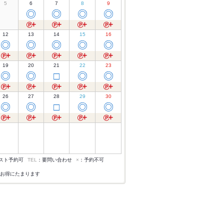
5
6
7
8
9
◎
◎
◎
◎
12
13
14
15
16
◎
◎
◎
◎
◎
19
20
21
22
23
◎
◎
□
◎
◎
26
27
28
29
30
◎
◎
□
◎
◎
スト予約可
TEL
：要問い合わせ
×
：予約不可
お得にたまります