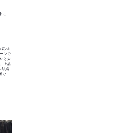
中に
改装♪ホ
リーンで
合いと大
徴。上品
♪結婚
屋で