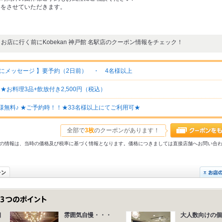
絡をさせていただきます。
お店に行く前にKobekan 神戸館 名駅店のクーポン情報をチェック！
にメッセージ 】要予約（2日前） ・ 4名様以上
お料理3品+飲放付き2,500円（税込）
名様無料♪ ★ご予約時！！★33名様以上にてご利用可★
全部で
3枚
のクーポンがあります！
31以前の情報は、当時の価格及び税率に基づく情報となります。価格につきましては直接店舗へお問い合
相
雰囲気自慢・・・
大人数向けの個