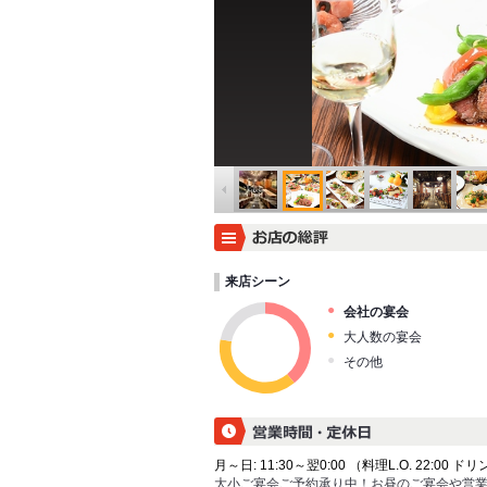
来店シーン
会社の宴会
大人数の宴会
その他
月～日: 11:30～翌0:00 （料理L.O. 22:00 ドリン
大小ご宴会ご予約承り中！お昼のご宴会や営業