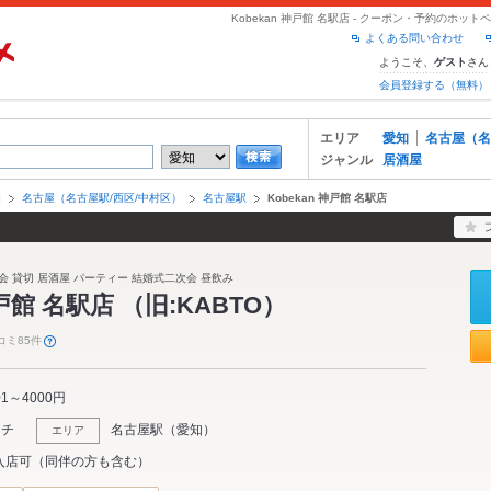
Kobekan 神戸館 名駅店 - クーポン・予約のホッ
よくある問い合わせ
ようこそ、
さん
ゲスト
会員登録する（無料）
エリア
愛知
名古屋（名
ジャンル
居酒屋
知
名古屋（名古屋駅/西区/中村区）
名古屋駅
Kobekan 神戸館 名駅店
会 貸切 居酒屋 パーティー 結婚式二次会 昼飲み
神戸館 名駅店 （旧:KABTO）
コミ85件
01～4000円
ンチ
名古屋駅
（
愛知
）
エリア
入店可（同伴の方も含む）