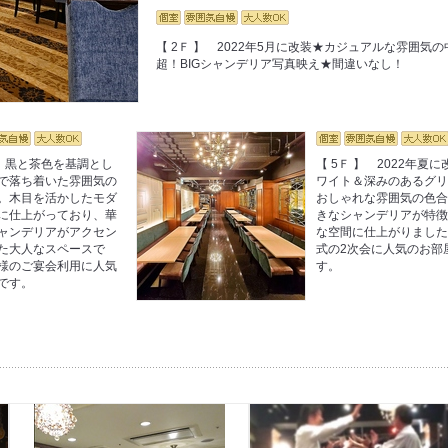
【 2Ｆ 】 2022年5月に改装★カジュアルな雰囲気の
超！BIGシャンデリア写真映え★間違いなし！
 】 黒と茶色を基調とし
【 5Ｆ 】 2022年夏に
で落ち着いた雰囲気の
ワイト＆深みのあるグ
。木目を活かしたモダ
おしゃれな雰囲気の色
に仕上がっており、華
きなシャンデリアが特
ャンデリアがアクセン
な空間に仕上がりました
た大人なスペースで
式の2次会に人気のお部
様のご宴会利用に人気
す。
です。