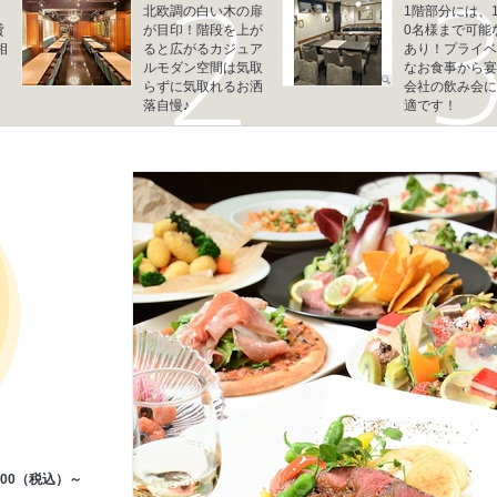
北欧調の白い木の扉
1階部分には、1
貸
が目印！階段を上が
0名様まで可能
相
ると広がるカジュア
あり！プライベ
ルモダン空間は気取
なお食事から宴
らずに気取れるお洒
会社の飲み会に
落自慢♪
適です！
500（税込）～