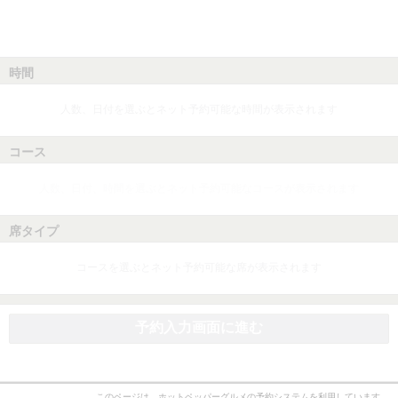
時間
人数、日付を選ぶとネット予約可能な時間が表示されます
コース
人数、日付、時間を選ぶとネット予約可能なコースが表示されます
席タイプ
コースを選ぶとネット予約可能な席が表示されます
予約入力画面に進む
このページは、ホットペッパーグルメの予約システムを利用しています。