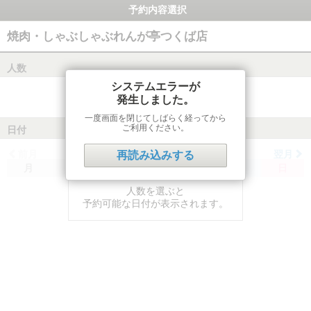
予約内容選択
焼肉・しゃぶしゃぶれんが亭つくば店
人数
システムエラーが
発生しました。
一度画面を閉じてしばらく経ってから
ご利用ください。
日付
前月
翌月
再読み込みする
月
火
水
木
金
土
日
人数を選ぶと
予約可能な日付が表示されます。