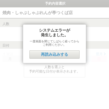
予約内容選択
焼肉・しゃぶしゃぶれんが亭つくば店
人数
システムエラーが
発生しました。
一度画面を閉じてしばらく経ってから
ご利用ください。
日付
前月
翌月
再読み込みする
月
火
水
木
金
土
日
人数を選ぶと
予約可能な日付が表示されます。