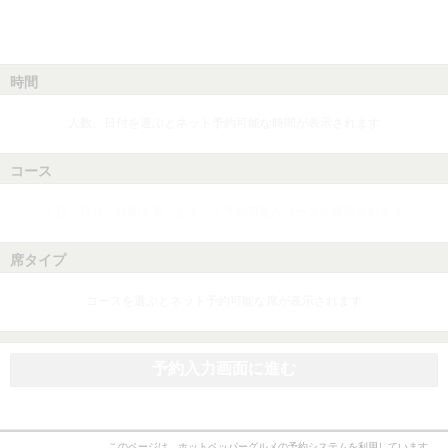
時間
人数、日付を選ぶとネット予約可能な時間が表示されます
コース
人数、日付、時間を選ぶとネット予約可能なコースが表示されます
席タイプ
コースを選ぶとネット予約可能な席が表示されます
予約入力画面に進む
このページは、ホットペッパーグルメの予約システムを利用しています。