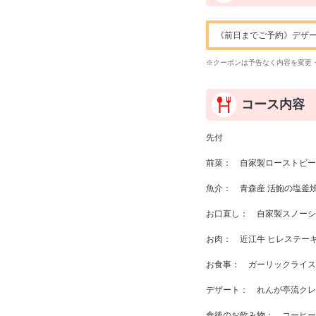
《前日までご予約》デザート
※クーポンは予告なく内容を変更
コース内容
先付
前菜： 自家製ローストビー
魚介： 青森産 活鮑の塩釜
お口直し： 自家製スノーシ
お肉： 近江牛 ヒレステーキ1
お食事： ガーリックライス
デザート： れんが亭流クレ
食後のお飲み物： コーヒー 