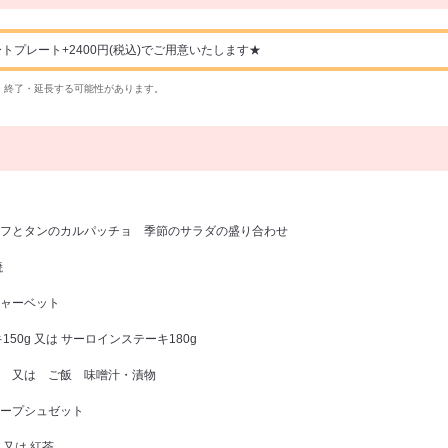
プレート+2400円(税込)でご用意いたします★
・終了・延長する可能性があります。
フとタンのカルパッチョ 季節のサラダの盛り合わせ
焼
ャーベット
50g 又は サーロインステーキ180g
 又は ご飯 味噌汁・漬物
ープシュゼット
又は 紅茶