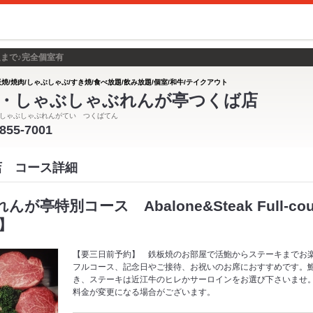
まで♪完全個室有
板焼/焼肉/しゃぶしゃぶ/すき焼/食べ放題/飲み放題/個室/和牛/テイクアウト
・しゃぶしゃぶれんが亭つくば店
しゃぶしゃぶれんがてい つくばてん
-855-7001
店 コース詳細
亭特別コース Abalone&Steak Full-co
】
【要三日前予約】 鉄板焼のお部屋で活鮑からステーキまでお
フルコース、記念日やご接待、お祝いのお席におすすめです。
き、ステーキは近江牛のヒレかサーロインをお選び下さいませ
料金が変更になる場合がございます。