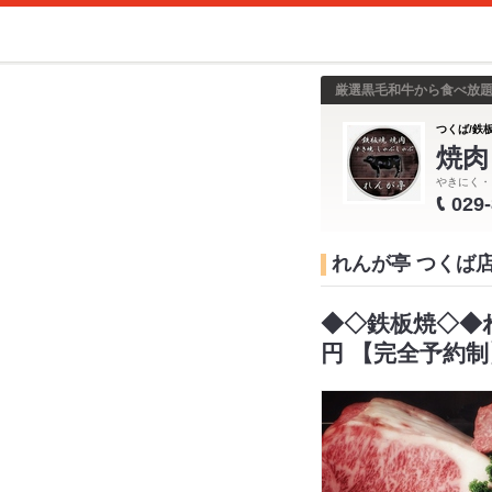
厳選黒毛和牛から食べ放題
つくば/鉄
焼肉
やきにく・
029
れんが亭 つくば
◆◇鉄板焼◇◆れんが
円 【完全予約制