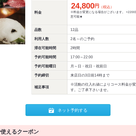
24,800
円
（税込）
料金
※料金が変更になる場合がございます。 +2200
意可能★
品数
12品
利用人数
2名～
のご予約
滞在可能時間
2時間
予約可能時間
17:00～22:00
予約可能曜日
月～日・祝日・祝前日
予約締切
来店日の3日前14時まで
※活鮑の仕入れ値によりコース料金が変
補足事項
す。ご了承下さいませ。
ネット予約する
で使えるクーポン